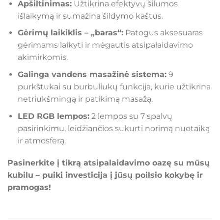
Apšiltinimas:
Užtikrina efektyvų šilumos
išlaikymą ir sumažina šildymo kaštus.
Gėrimų laikiklis – „baras“:
Patogus aksesuaras
gėrimams laikyti ir mėgautis atsipalaidavimo
akimirkomis.
Galinga vandens masažinė sistema:
9
purkštukai su burbuliukų funkcija, kurie užtikrina
netriukšmingą ir patikimą masažą.
LED RGB lempos:
2 lempos su 7 spalvų
pasirinkimu, leidžiančios sukurti norimą nuotaiką
ir atmosferą.
Pasinerkite į tikrą atsipalaidavimo oazę su mūsų
kubilu – puiki investicija į jūsų poilsio kokybę ir
pramogas!