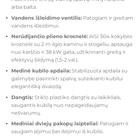
arba balta.
Vandens išleidimo ventilis:
Patogiam ir greitam
vandens išleidimui.
Nerūdijančio plieno krosnelė:
AISI 304 kokybės
krosnelė su 2 m ilgio kaminu ir stogeliu, apsauga
nuo karščio ir 38 kW galia, užtikrinanti greitą ir
efektyvų šildymą (1,5-2 val.).
Medinė kubilo apdaila:
Stabilizuota apdaila su
galimybe pasirinkti spalvą, suteikianti kubilui
elegantišką išvaizdą.
Dangtis:
Stiklo plastiko dangtis su laikikliais,
saugantis kubilą nuo nepageidaujamų
nešvarumų.
Mediniai dviejų pakopų laipteliai:
Patogiam ir
saugiam įėjimui bei išėjimui iš kubilo.