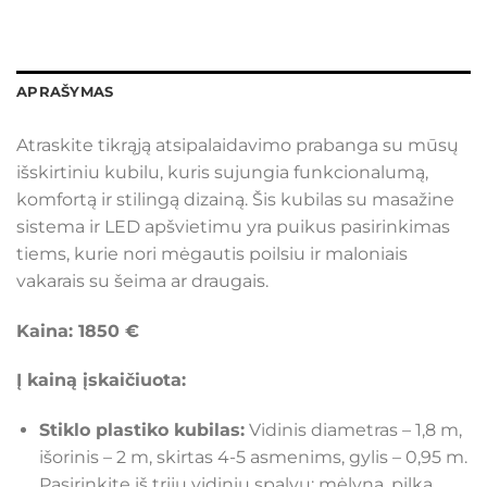
APRAŠYMAS
Atraskite tikrąją atsipalaidavimo prabanga su mūsų
išskirtiniu kubilu, kuris sujungia funkcionalumą,
komfortą ir stilingą dizainą. Šis kubilas su masažine
sistema ir LED apšvietimu yra puikus pasirinkimas
tiems, kurie nori mėgautis poilsiu ir maloniais
vakarais su šeima ar draugais.
Kaina: 1850 €
Į kainą įskaičiuota:
Stiklo plastiko kubilas:
Vidinis diametras – 1,8 m,
išorinis – 2 m, skirtas 4-5 asmenims, gylis – 0,95 m.
Pasirinkite iš trijų vidinių spalvų: mėlyna, pilka