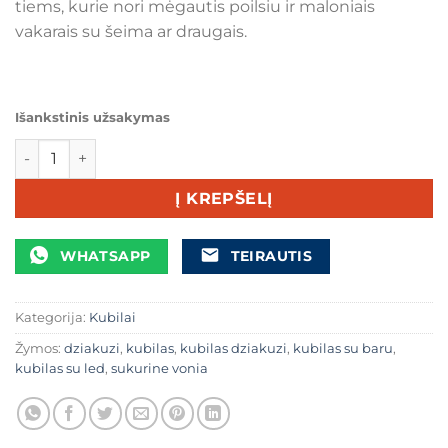
tiems, kurie nori mėgautis poilsiu ir maloniais
vakarais su šeima ar draugais.
Išankstinis užsakymas
produkto kiekis: Kubilas su masažine sistema ir LED apšvi
Į KREPŠELĮ
WHATSAPP
TEIRAUTIS
Kategorija:
Kubilai
Žymos:
dziakuzi
,
kubilas
,
kubilas dziakuzi
,
kubilas su baru
,
kubilas su led
,
sukurine vonia