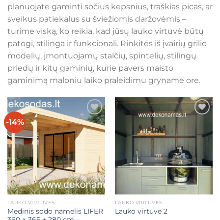
planuojate gaminti sočius kepsnius, traškias picas, ar
sveikus patiekalus su šviežiomis daržovėmis –
turime viską, ko reikia, kad jūsų lauko virtuvė būtų
patogi, stilinga ir funkcionali. Rinkitės iš įvairių grilio
modelių, įmontuojamų stalčių, spintelių, stilingų
priedų ir kitų gaminių, kurie pavers maisto
gaminimą maloniu laiko praleidimu gryname ore.
-14%
Mėgstamiausias
Mėgstamiausias
LAUKO VIRTUVĖS
LAUKO VIRTUVĖS
Medinis sodo namelis LIFER
Lauko virtuvė 2
360 × 365 + 280 cm –