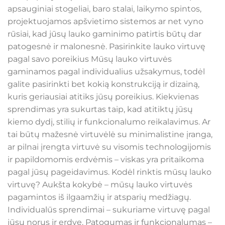
apsauginiai stogeliai, baro stalai, laikymo spintos,
projektuojamos apšvietimo sistemos ar net vyno
rūsiai, kad jūsų lauko gaminimo patirtis būtų dar
patogesnė ir malonesnė. Pasirinkite lauko virtuvę
pagal savo poreikius Mūsų lauko virtuvės
gaminamos pagal individualius užsakymus, todėl
galite pasirinkti bet kokią konstrukciją ir dizainą,
kuris geriausiai atitiks jūsų poreikius. Kiekvienas
sprendimas yra sukurtas taip, kad atitiktų jūsų
kiemo dydį, stilių ir funkcionalumo reikalavimus. Ar
tai būtų mažesnė virtuvėlė su minimalistine įranga,
ar pilnai įrengta virtuvė su visomis technologijomis
ir papildomomis erdvėmis – viskas yra pritaikoma
pagal jūsų pageidavimus. Kodėl rinktis mūsų lauko
virtuvę? Aukšta kokybė – mūsų lauko virtuvės
pagamintos iš ilgaamžių ir atsparių medžiagų.
Individualūs sprendimai – sukuriame virtuvę pagal
jūsų norus ir erdvę. Patogumas ir funkcionalumas –