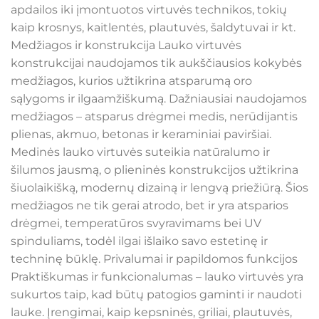
apdailos iki įmontuotos virtuvės technikos, tokių
kaip krosnys, kaitlentės, plautuvės, šaldytuvai ir kt.
Medžiagos ir konstrukcija Lauko virtuvės
konstrukcijai naudojamos tik aukščiausios kokybės
medžiagos, kurios užtikrina atsparumą oro
sąlygoms ir ilgaamžiškumą. Dažniausiai naudojamos
medžiagos – atsparus drėgmei medis, nerūdijantis
plienas, akmuo, betonas ir keraminiai paviršiai.
Medinės lauko virtuvės suteikia natūralumo ir
šilumos jausmą, o plieninės konstrukcijos užtikrina
šiuolaikišką, modernų dizainą ir lengvą priežiūrą. Šios
medžiagos ne tik gerai atrodo, bet ir yra atsparios
drėgmei, temperatūros svyravimams bei UV
spinduliams, todėl ilgai išlaiko savo estetinę ir
techninę būklę. Privalumai ir papildomos funkcijos
Praktiškumas ir funkcionalumas – lauko virtuvės yra
sukurtos taip, kad būtų patogios gaminti ir naudoti
lauke. Įrengimai, kaip kepsninės, griliai, plautuvės,