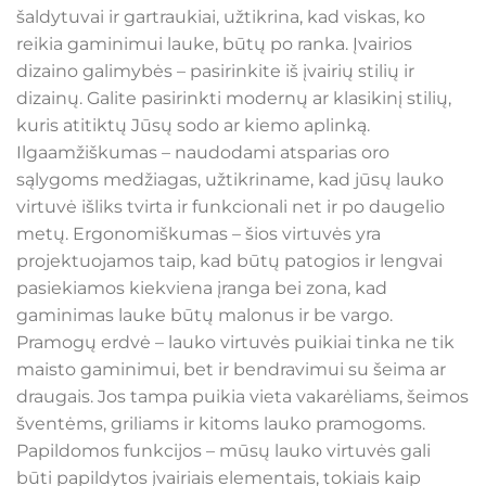
šaldytuvai ir gartraukiai, užtikrina, kad viskas, ko
reikia gaminimui lauke, būtų po ranka. Įvairios
dizaino galimybės – pasirinkite iš įvairių stilių ir
dizainų. Galite pasirinkti modernų ar klasikinį stilių,
kuris atitiktų Jūsų sodo ar kiemo aplinką.
Ilgaamžiškumas – naudodami atsparias oro
sąlygoms medžiagas, užtikriname, kad jūsų lauko
virtuvė išliks tvirta ir funkcionali net ir po daugelio
metų. Ergonomiškumas – šios virtuvės yra
projektuojamos taip, kad būtų patogios ir lengvai
pasiekiamos kiekviena įranga bei zona, kad
gaminimas lauke būtų malonus ir be vargo.
Pramogų erdvė – lauko virtuvės puikiai tinka ne tik
maisto gaminimui, bet ir bendravimui su šeima ar
draugais. Jos tampa puikia vieta vakarėliams, šeimos
šventėms, griliams ir kitoms lauko pramogoms.
Papildomos funkcijos – mūsų lauko virtuvės gali
būti papildytos įvairiais elementais, tokiais kaip