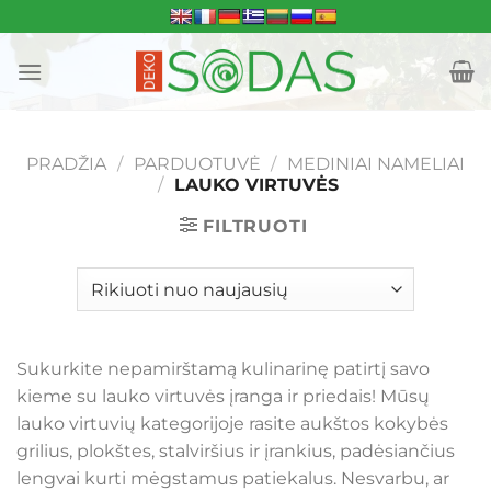
Skip
to
content
PRADŽIA
/
PARDUOTUVĖ
/
MEDINIAI NAMELIAI
/
LAUKO VIRTUVĖS
FILTRUOTI
Sukurkite nepamirštamą kulinarinę patirtį savo
kieme su lauko virtuvės įranga ir priedais! Mūsų
lauko virtuvių kategorijoje rasite aukštos kokybės
grilius, plokštes, stalviršius ir įrankius, padėsiančius
lengvai kurti mėgstamus patiekalus. Nesvarbu, ar