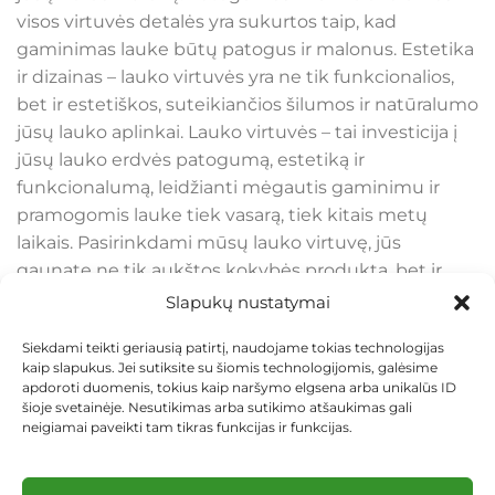
visos virtuvės detalės yra sukurtos taip, kad
gaminimas lauke būtų patogus ir malonus. Estetika
ir dizainas – lauko virtuvės yra ne tik funkcionalios,
bet ir estetiškos, suteikiančios šilumos ir natūralumo
jūsų lauko aplinkai. Lauko virtuvės – tai investicija į
jūsų lauko erdvės patogumą, estetiką ir
funkcionalumą, leidžianti mėgautis gaminimu ir
pramogomis lauke tiek vasarą, tiek kitais metų
laikais. Pasirinkdami mūsų lauko virtuvę, jūs
gaunate ne tik aukštos kokybės produktą, bet ir
ilgalaikį sprendimą, kuris suteiks jums malonumą
Slapukų nustatymai
daugelį metų.
Siekdami teikti geriausią patirtį, naudojame tokias technologijas
kaip slapukus. Jei sutiksite su šiomis technologijomis, galėsime
apdoroti duomenis, tokius kaip naršymo elgsena arba unikalūs ID
šioje svetainėje. Nesutikimas arba sutikimo atšaukimas gali
neigiamai paveikti tam tikras funkcijas ir funkcijas.
KONTAKTAI
INDIVIDUALŪS PROJEKTAI
MOKĖJIMAS LIZINGU
PIRKIMO TAISYKLĖS
PRISTATYMAS
KEITIMAS IR GRĄŽINIMAS
PRIVATUMO POLITIKA