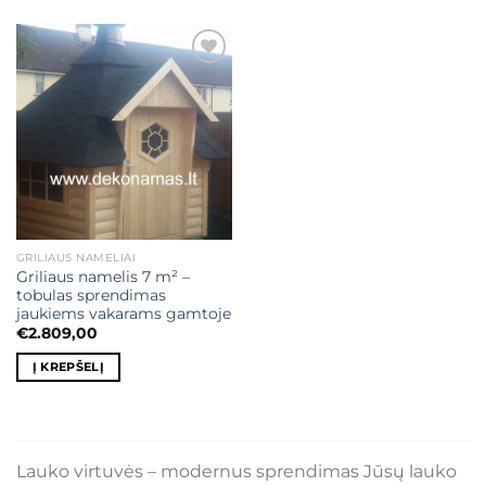
Mėgstamiausias
GRILIAUS NAMELIAI
Griliaus namelis 7 m² –
tobulas sprendimas
jaukiems vakarams gamtoje
€
2.809,00
Į KREPŠELĮ
Lauko virtuvės – modernus sprendimas Jūsų lauko