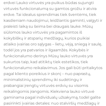
erdvei Lauko virtuvės yra puikus būdas sujungti
virtuvės funkcionalumą su gamtos grožiu ir atvira
erdve. Tai idealus sprendimas tiek šventėms, tiek
kasdieniam naudojimui, leidžiantis gaminti, valgyti ir
praleisti laiką su šeima bei draugais lauke. Mūsų
siūlomos lauko virtuvės yra pagamintos iš
kokybiškų ir atsparių medžiagų, kurios puikiai
atlaiko įvairias oro sąlygas – lietų, vėją, sniegą ir saulę,
todėl jos yra patvarios ir ilgaamžės. Kokybės ir
funkcionalumo derinys Mūsų lauko virtuvės yra
sukurtos taip, kad atitiktų tiek estetikos, tiek
funkcionalumo reikalavimus. Jos gali būti pritaikytos
pagal kliento poreikius ir skonį – nuo paprastų,
minimalistinių sprendimų iki sudėtingų ir
prabangiai įrengtų virtuvės erdvių su visomis
reikalingomis įrangomis. Kiekviena lauko virtuvė
gaminama pagal individualų užsakymą, todėl galite
pasirinkti įvairias detales: nuo stalviršių medžiagų ir