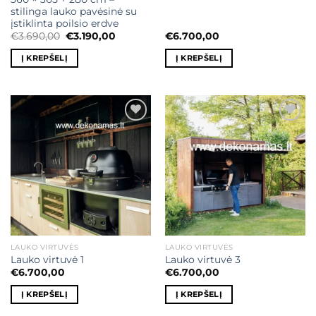
stilinga lauko pavėsinė su
įstiklinta poilsio erdve
Original
Current
€
3.690,00
€
3.190,00
€
6.700,00
price
price
was:
is:
Į KREPŠELĮ
Į KREPŠELĮ
€3.690,00.
€3.190,00.
Mėgstamiausias
Mėgstamiausias
LAUKO VIRTUVĖS
LAUKO VIRTUVĖS
Lauko virtuvė 1
Lauko virtuvė 3
€
6.700,00
€
6.700,00
Į KREPŠELĮ
Į KREPŠELĮ