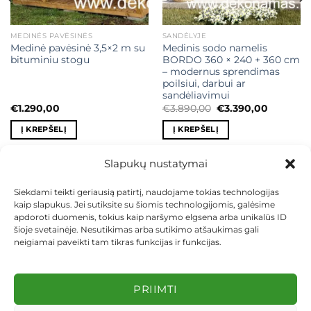
MEDINĖS PAVĖSINĖS
SANDĖLYJE
Medinė pavėsinė 3,5×2 m su
Medinis sodo namelis
bituminiu stogu
BORDO 360 × 240 + 360 cm
– modernus sprendimas
poilsiui, darbui ar
sandėliavimui
t
Original
Current
€
1.290,00
€
3.890,00
€
3.390,00
price
price
was:
is:
Į KREPŠELĮ
Į KREPŠELĮ
,00.
€3.890,00.
€3.390,0
Slapukų nustatymai
Siekdami teikti geriausią patirtį, naudojame tokias technologijas
kaip slapukus. Jei sutiksite su šiomis technologijomis, galėsime
KONTAKTAI
INDIVIDUALŪS PROJEKTAI
apdoroti duomenis, tokius kaip naršymo elgsena arba unikalūs ID
MOKĖJIMAS LIZINGU
PIRKIMO TAISYKLĖS
PRISTATYMAS
šioje svetainėje. Nesutikimas arba sutikimo atšaukimas gali
KEITIMAS IR GRĄŽINIMAS
PRIVATUMO POLITIKA
neigiamai paveikti tam tikras funkcijas ir funkcijas.
Visos teisės saugomos 2026 ©
dekosodas.lt
PRIIMTI