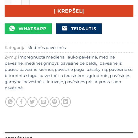
Į KREPŠELĮ
WHATSAPP
TEIRAUTIS
Kategorija:
Medinės pavėsinės
Žymų:
impregnuota mediena
,
lauko pavėsinė
,
medine
pavesine
,
medinės grindys
,
pavėsinė be baldų
,
pavėsinė iš
pušies
,
pavėsinė kiemui
,
pavėsinė pagal užsakymą
,
pavėsinė su
bituminiu stogu
,
pavėsinė su terasinėmis grindimis
,
pavėsinės
gamyba
,
pavėsinės Lietuvoje
,
pavėsinės pristatymas
,
sodo
pavėsinė