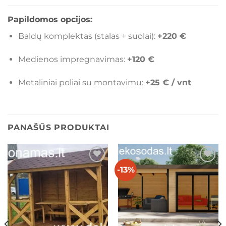
Papildomos opcijos:
Baldų komplektas (stalas + suolai):
+220 €
Medienos impregnavimas:
+120 €
Metaliniai poliai su montavimu:
+25 € / vnt
PANAŠŪS PRODUKTAI
-13%
Mėgstamiausias
Mėgstamiausias