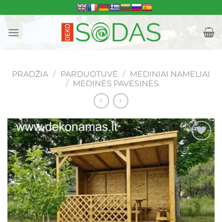
Skip
to
content
PRADŽIA
/
PARDUOTUVĖ
/
MEDINIAI NAMELIAI
/
MEDINĖS PAVĖSINĖS
Mėgstamiausias