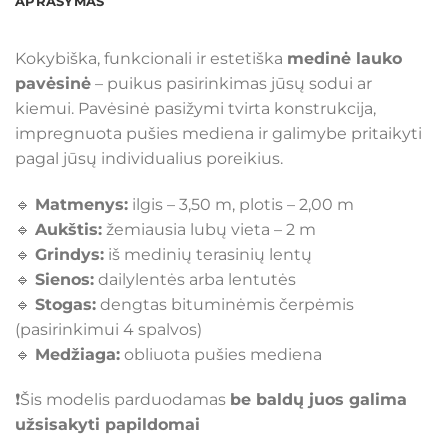
APRAŠYMAS
Kokybiška, funkcionali ir estetiška
medinė lauko
pavėsinė
– puikus pasirinkimas jūsų sodui ar
kiemui. Pavėsinė pasižymi tvirta konstrukcija,
impregnuota pušies mediena ir galimybe pritaikyti
pagal jūsų individualius poreikius.
🔹
Matmenys:
ilgis – 3,50 m, plotis – 2,00 m
🔹
Aukštis:
žemiausia lubų vieta – 2 m
🔹
Grindys:
iš medinių terasinių lentų
🔹
Sienos:
dailylentės arba lentutės
🔹
Stogas:
dengtas bituminėmis čerpėmis
(pasirinkimui 4 spalvos)
🔹
Medžiaga:
obliuota pušies mediena
❗Šis modelis parduodamas
be baldų juos galima
užsisakyti papildomai