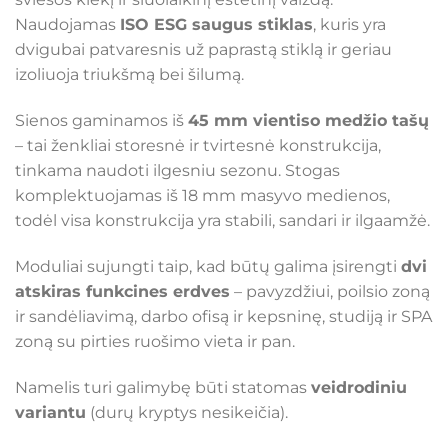
Naudojamas
ISO ESG saugus stiklas
, kuris yra
dvigubai patvaresnis už paprastą stiklą ir geriau
izoliuoja triukšmą bei šilumą.
Sienos gaminamos iš
45 mm vientiso medžio tašų
– tai ženkliai storesnė ir tvirtesnė konstrukcija,
tinkama naudoti ilgesniu sezonu. Stogas
komplektuojamas iš 18 mm masyvo medienos,
todėl visa konstrukcija yra stabili, sandari ir ilgaamžė.
Moduliai sujungti taip, kad būtų galima įsirengti
dvi
atskiras funkcines erdves
– pavyzdžiui, poilsio zoną
ir sandėliavimą, darbo ofisą ir kepsninę, studiją ir SPA
zoną su pirties ruošimo vieta ir pan.
Namelis turi galimybę būti statomas
veidrodiniu
variantu
(durų kryptys nesikeičia).