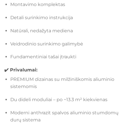
Montavimo komplektas
Detali surinkimo instrukcija
Natūrali, nedažyta mediena
Veidrodinio surinkimo galimybė
Fundamentiniai tašai įtraukti
✔️ Privalumai:
PREMIUM dizainas su milžiniškomis aliuminio
sistemomis
Du dideli moduliai – po ~13.3 m² kiekvienas
Moderni anthrazit spalvos aliuminio stumdomų
durų sistema