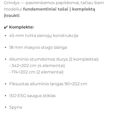
Grindys — pasirenkamos papildomai, tačiau šiam
modeliui
fundamentiniai tašai į komplektą
įtraukti
.
✔️ Komplekte:
45 mm tvirta sienojų konstrukcija
18 mm masyvo stogo danga
Aliuminio stumdomos durys (2 komplektai):
• 342×202 cm (4 elementai)
• 174×202 cm (2 elementai)
Fiksuotas aliuminio langas 90×202 cm
ISO ESG saugus stiklas
Spyna