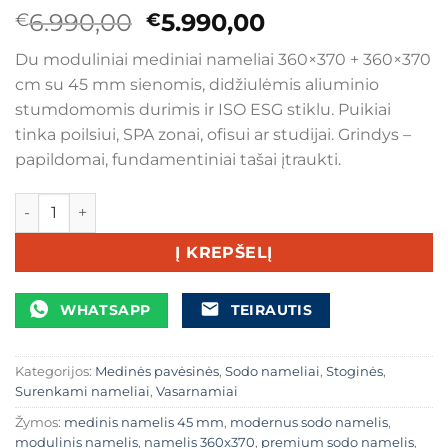
Original
Current
6.990,00
5.990,00
€
€
price
price
Du moduliniai mediniai nameliai 360×370 + 360×370
was:
is:
cm su 45 mm sienomis, didžiulėmis aliuminio
€6.990,00.
€5.990,00.
stumdomomis durimis ir ISO ESG stiklu. Puikiai
tinka poilsiui, SPA zonai, ofisui ar studijai. Grindys –
papildomai, fundamentiniai tašai įtraukti.
produkto kiekis: Premium medinis sodo namelis 360×370 
Į KREPŠELĮ
WHATSAPP
TEIRAUTIS
Kategorijos:
Medinės pavėsinės
,
Sodo nameliai
,
Stoginės
,
Surenkami nameliai
,
Vasarnamiai
Žymos:
medinis namelis 45 mm
,
modernus sodo namelis
,
modulinis namelis
,
namelis 360x370
,
premium sodo namelis
,