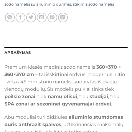
sodo namelis su aliuminio durimis
,
stiklinis sodo namelis
APRAŠYMAS
Premium klasės medinis sodo namelis
360×370 +
360×370 cm
– tai išskirtinai erdvus, modernus ir itin
tvirtas 45 mm storio namelis, sudarytas iš dviejų
vienodų modulių. Šis modelis puikiai tinka tiek
poilsio zonai
, tiek
namų ofisui
, tiek
studijai
, tiek
SPA zonai ar sezoninei gyvenamajai erdvei
.
Abu moduliai turi didžiules
aliuminio stumdomas
duris anthrazit spalvos
, užtikrinančias maksimalų
šviesos kiekį ir šiuolaikinį estetinį vaizdą.