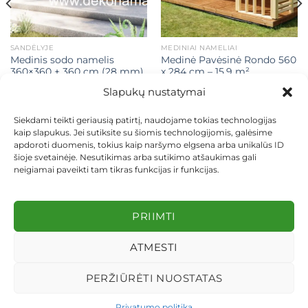
SANDĖLYJE
MEDINIAI NAMELIAI
Medinis sodo namelis
Medinė Pavėsinė Rondo 560
360×360 + 360 cm (28 mm)
x 284 cm – 15.9 m²
Slapukų nustatymai
t
Original
Current
Original
Current
€
3.990,00
€
3.490,00
€
2.900,00
€
2.600,00
price
price
price
price
Siekdami teikti geriausią patirtį, naudojame tokias technologijas
was:
is:
was:
is:
Į KREPŠELĮ
Į KREPŠELĮ
kaip slapukus. Jei sutiksite su šiomis technologijomis, galėsime
,00.
€3.990,00.
€3.490,00.
€2.900,00.
€2.600,0
apdoroti duomenis, tokius kaip naršymo elgsena arba unikalūs ID
šioje svetainėje. Nesutikimas arba sutikimo atšaukimas gali
neigiamai paveikti tam tikras funkcijas ir funkcijas.
KONTAKTAI
INDIVIDUALŪS PROJEKTAI
PRIIMTI
MOKĖJIMAS LIZINGU
PIRKIMO TAISYKLĖS
PRISTATYMAS
KEITIMAS IR GRĄŽINIMAS
PRIVATUMO POLITIKA
ATMESTI
Visos teisės saugomos 2026 ©
dekosodas.lt
PERŽIŪRĖTI NUOSTATAS
Privatumo politika