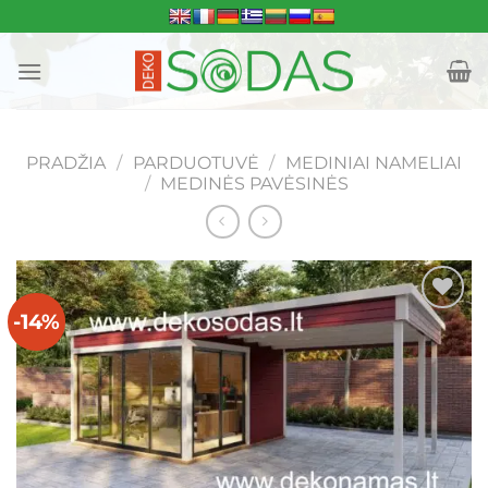
Skip
to
content
PRADŽIA
/
PARDUOTUVĖ
/
MEDINIAI NAMELIAI
/
MEDINĖS PAVĖSINĖS
-14%
Mėgstamiausias