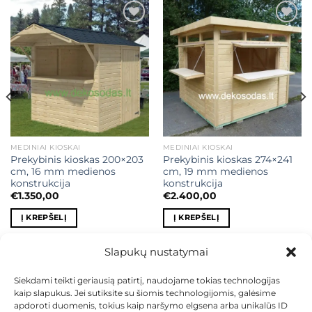
Mėgstamiausias
Mėgstamiausias
MEDINIAI KIOSKAI
MEDINIAI KIOSKAI
Prekybinis kioskas 200×203
Prekybinis kioskas 274×241
cm, 16 mm medienos
cm, 19 mm medienos
konstrukcija
konstrukcija
€
1.350,00
€
2.400,00
Į KREPŠELĮ
Į KREPŠELĮ
0.
Slapukų nustatymai
Siekdami teikti geriausią patirtį, naudojame tokias technologijas
kaip slapukus. Jei sutiksite su šiomis technologijomis, galėsime
KONTAKTAI
INDIVIDUALŪS PROJEKTAI
apdoroti duomenis, tokius kaip naršymo elgsena arba unikalūs ID
MOKĖJIMAS LIZINGU
PIRKIMO TAISYKLĖS
PRISTATYMAS