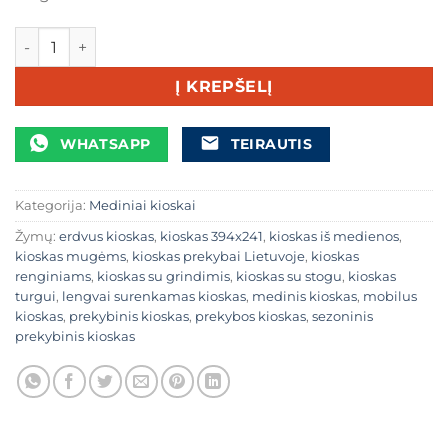
produkto kiekis: Prekybinis kioskas 394×241 cm, 19 mm med
Į KREPŠELĮ
WHATSAPP
TEIRAUTIS
Kategorija:
Mediniai kioskai
Žymų:
erdvus kioskas
,
kioskas 394x241
,
kioskas iš medienos
,
kioskas mugėms
,
kioskas prekybai Lietuvoje
,
kioskas
renginiams
,
kioskas su grindimis
,
kioskas su stogu
,
kioskas
turgui
,
lengvai surenkamas kioskas
,
medinis kioskas
,
mobilus
kioskas
,
prekybinis kioskas
,
prekybos kioskas
,
sezoninis
prekybinis kioskas