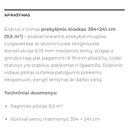
APRAŠYMAS
Erdvus ir tvirtas
prekybinis kioskas 394×241 cm
(9,5 m²)
– puikiai tinkantis prekybai mugėse,
turgavietėse ar sezoniniuose renginiuose.
Konstrukcija iš 19 mm medienos lentų, stogas ir
grindys taip pat pagaminti iš 19 mm plokščių, todėl
statinys yra stabilus, patikimas ir ilgaamžis. Didesnis
vidaus plotas suteikia patogumo prekėms
eksponuoti, įrengti lentynas ar darbo vietą.
Techniniai duomenys:
Pagrindo plotas: 9,5 m²
Išoriniai sienų matmenys: 394 × 241 cm