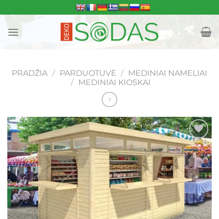
Skip
to
content
PRADŽIA
/
PARDUOTUVĖ
/
MEDINIAI NAMELIAI
/
MEDINIAI KIOSKAI
Mėgstamiausias