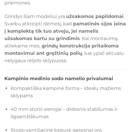
priemones.
Grindys šiam modeliui yra
užsakomos papildomai
.
Svarbu atkreipti dėmesį, kad
pamatinės sijos įeina
į komplektą tik tuo atveju, jei namelis
užsakomas kartu su grindimis
. Kai montavimą
atliekame mes,
grindų konstrukcija pritaikoma
montavimui ant gręžtinių polių
, kas ypač aktualu
nelygaus reljefo sklypuose.
Kampinio medinio sodo namelio privalumai
Kompaktiška kampinė forma – idealu mažiems
sklypams
40 mm storio sienojai – didesnis stabilumas ir
ilgaamžiškumas
Stogo ventiliacinė kepurė geresnei oro