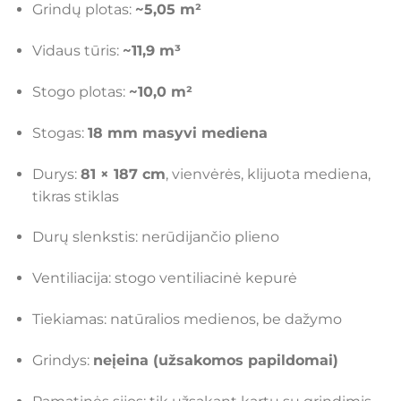
Grindų plotas:
~5,05 m²
Vidaus tūris:
~11,9 m³
Stogo plotas:
~10,0 m²
Stogas:
18 mm masyvi mediena
Durys:
81 × 187 cm
, vienvėrės, klijuota mediena,
tikras stiklas
Durų slenkstis: nerūdijančio plieno
Ventiliacija: stogo ventiliacinė kepurė
Tiekiamas: natūralios medienos, be dažymo
Grindys:
neįeina (užsakomos papildomai)