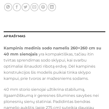
APRAŠYMAS
Kampinis medinis sodo namelis 260×260 cm su
40 mm sienojais
yra kompaktiškas, tačiau itin
tvirtas sprendimas sodo sklypui, kai svarbu
optimaliai išnaudoti ribotą erdvę. Dėl kampinės
konstrukcijos šis modelis puikiai tinka sklypo
kampui, prie tvoros ar mažesniems sodams.
40 mm storio sienojai užtikrina stabilumą,
ilgaamžiškumą ir geresnes šilumines savybes nei
plonesnių sienų statiniai. Padidintas bendras
namelio aukštis (apie 275 cm) suteikia daugiau