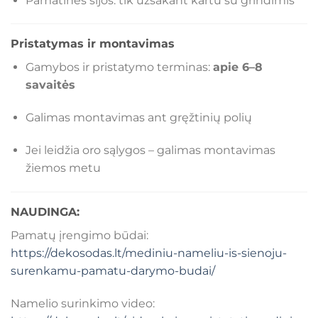
Pamatinės sijos: tik užsakant kartu su grindimis
Pristatymas ir montavimas
Gamybos ir pristatymo terminas:
apie 6–8
savaitės
Galimas montavimas ant gręžtinių polių
Jei leidžia oro sąlygos – galimas montavimas
žiemos metu
NAUDINGA:
Pamatų įrengimo būdai:
https://dekosodas.lt/mediniu-nameliu-is-sienoju-
surenkamu-pamatu-darymo-budai/
Namelio surinkimo video: