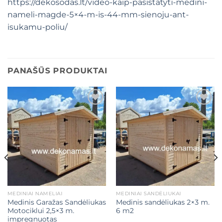
https://dekosodas.lt/video-kaip-pasistatyti-medini-
nameli-magde-5×4-m-is-44-mm-sienoju-ant-
isukamu-poliu/
PANAŠŪS PRODUKTAI
Mėgstamiausias
Mėgstamiausias
MEDINIAI NAMELIAI
MEDINIAI SANDĖLIUKAI
Medinis Garažas Sandėliukas
Medinis sandėliukas 2×3 m.
Motociklui 2,5×3 m.
6 m2
impregnuotas