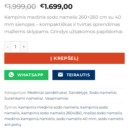
Original
Current
1.999,00
1.699,00
€
€
price
price
Kampinis medinis sodo namelis 260×260 cm su 40
was:
is:
mm sienojais – kompaktiškas ir tvirtas sprendimas
€1.999,00.
€1.699,00.
mažiems sklypams. Grindys užsakomos papildomai.
produkto kiekis: Kampinis medinis sodo namelis 260×260
Į KREPŠELĮ
WHATSAPP
TEIRAUTIS
Kategorijos:
Mediniai sandėliukai
,
Sandėlyje
,
Sodo nameliai
,
Surenkami nameliai
,
Vasarnamiai
Žymos:
kampinis medinis sodo namelis
,
kampinis sodo
namelis
,
kampinis sodo namelis 260x260
,
mažas sodo namelis
,
medinis kampinis namelis
,
sodo namelis 40 mm
,
sodo namelis
ant polių