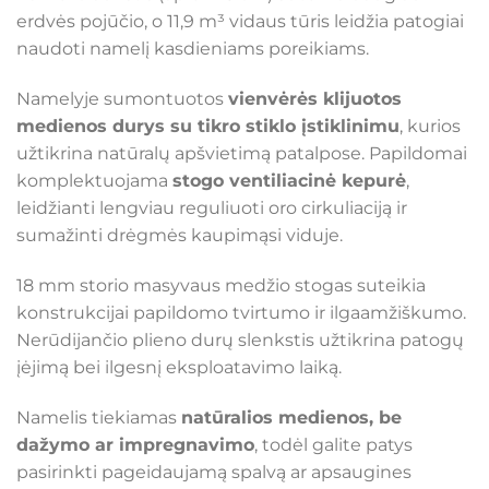
erdvės pojūčio, o 11,9 m³ vidaus tūris leidžia patogiai
naudoti namelį kasdieniams poreikiams.
Namelyje sumontuotos
vienvėrės klijuotos
medienos durys su tikro stiklo įstiklinimu
, kurios
užtikrina natūralų apšvietimą patalpose. Papildomai
komplektuojama
stogo ventiliacinė kepurė
,
leidžianti lengviau reguliuoti oro cirkuliaciją ir
sumažinti drėgmės kaupimąsi viduje.
18 mm storio masyvaus medžio stogas suteikia
konstrukcijai papildomo tvirtumo ir ilgaamžiškumo.
Nerūdijančio plieno durų slenkstis užtikrina patogų
įėjimą bei ilgesnį eksploatavimo laiką.
Namelis tiekiamas
natūralios medienos, be
dažymo ar impregnavimo
, todėl galite patys
pasirinkti pageidaujamą spalvą ar apsaugines