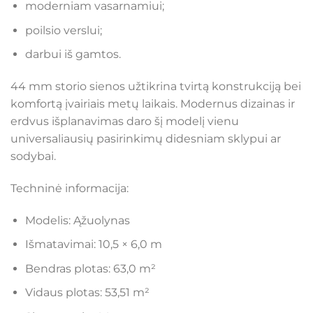
moderniam vasarnamiui;
poilsio verslui;
darbui iš gamtos.
44 mm storio sienos užtikrina tvirtą konstrukciją bei
komfortą įvairiais metų laikais. Modernus dizainas ir
erdvus išplanavimas daro šį modelį vienu
universaliausių pasirinkimų didesniam sklypui ar
sodybai.
Techninė informacija:
Modelis: Ąžuolynas
Išmatavimai: 10,5 × 6,0 m
Bendras plotas: 63,0 m²
Vidaus plotas: 53,51 m²