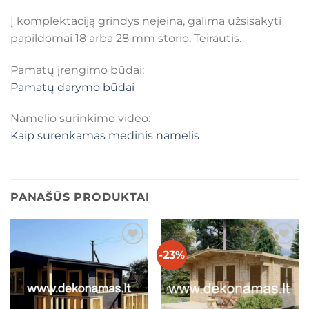
Į komplektaciją grindys neįeina, galima užsisakyti
papildomai 18 arba 28 mm storio. Teirautis.
Pamatų įrengimo būdai:
Pamatų darymo būdai
Namelio surinkimo video:
Kaip surenkamas medinis namelis
PANAŠŪS PRODUKTAI
-23%
Mėgstamiausias
Mėgstamiausias