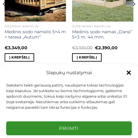
MEDINIAI NAMELIAI
SURENKAMI NAMELIAI
Medinis sodo namelis 5×4 m
Medinis sodo namas „Dana”
+ terasa „Autum“
5×3 m. 44 mm.
t
Original
Current
€
3.349,00
€
3.100,00
€
2.390,00
price
price
was:
is:
Į KREPŠELĮ
Į KREPŠELĮ
00.
€3.100,00.
€2.390,00
Slapukų nustatymai
Siekdami teikti geriausią patirtį, naudojame tokias technologijas
kaip slapukus. Jei sutiksite su šiomis technologijomis, galėsime
KONTAKTAI
INDIVIDUALŪS PROJEKTAI
apdoroti duomenis, tokius kaip naršymo elgsena arba unikalūs ID
MOKĖJIMAS LIZINGU
PIRKIMO TAISYKLĖS
PRISTATYMAS
šioje svetainėje. Nesutikimas arba sutikimo atšaukimas gali
KEITIMAS IR GRĄŽINIMAS
PRIVATUMO POLITIKA
neigiamai paveikti tam tikras funkcijas ir funkcijas.
Visos teisės saugomos 2026 ©
dekosodas.lt
PRIIMTI