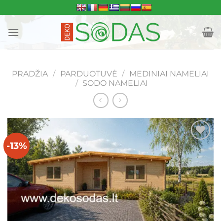
Skip
to
content
PRADŽIA
/
PARDUOTUVĖ
/
MEDINIAI NAMELIAI
/
SODO NAMELIAI
-13%
Mėgstamiausias