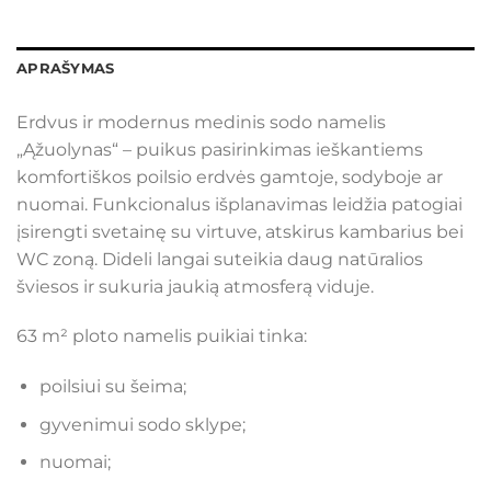
APRAŠYMAS
Erdvus ir modernus medinis sodo namelis
„Ąžuolynas“ – puikus pasirinkimas ieškantiems
komfortiškos poilsio erdvės gamtoje, sodyboje ar
nuomai. Funkcionalus išplanavimas leidžia patogiai
įsirengti svetainę su virtuve, atskirus kambarius bei
WC zoną. Dideli langai suteikia daug natūralios
šviesos ir sukuria jaukią atmosferą viduje.
63 m² ploto namelis puikiai tinka:
poilsiui su šeima;
gyvenimui sodo sklype;
nuomai;