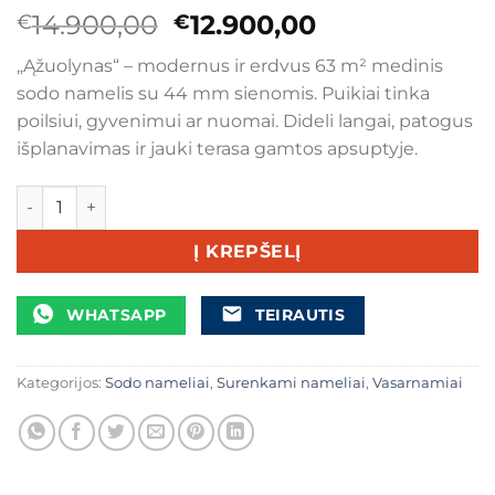
Original
Current
14.900,00
12.900,00
€
€
price
price
„Ąžuolynas“ – modernus ir erdvus 63 m² medinis
was:
is:
sodo namelis su 44 mm sienomis. Puikiai tinka
€14.900,00.
€12.900,00.
poilsiui, gyvenimui ar nuomai. Dideli langai, patogus
išplanavimas ir jauki terasa gamtos apsuptyje.
produkto kiekis: Medinis sodo namelis „Ąžuolynas“ 10,5 × 
Į KREPŠELĮ
WHATSAPP
TEIRAUTIS
Kategorijos:
Sodo nameliai
,
Surenkami nameliai
,
Vasarnamiai