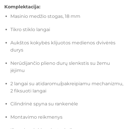
Komplektacija:
Masinio medžio stogas, 18 mm
Tikro stiklo langai
Aukštos kokybės klijuotos medienos dvivėrės
durys
Nerūdijančio plieno durų slenkstis su žemu
įėjimu
2 langai su atidaromu/pakreipiamu mechanizmu,
2 fiksuoti langai
Cilindrinė spyna su rankenėle
Montavimo reikmenys