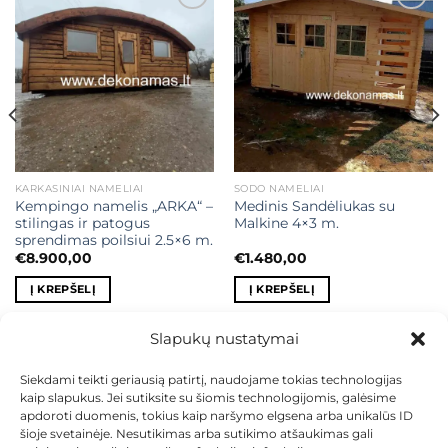
Mėgstamiausias
Mėgstamiausias
KARKASINIAI NAMELIAI
SODO NAMELIAI
Kempingo namelis „ARKA“ –
Medinis Sandėliukas su
stilingas ir patogus
Malkine 4×3 m.
sprendimas poilsiui 2.5×6 m.
€
8.900,00
€
1.480,00
Į KREPŠELĮ
Į KREPŠELĮ
Slapukų nustatymai
Siekdami teikti geriausią patirtį, naudojame tokias technologijas
kaip slapukus. Jei sutiksite su šiomis technologijomis, galėsime
KONTAKTAI
INDIVIDUALŪS PROJEKTAI
apdoroti duomenis, tokius kaip naršymo elgsena arba unikalūs ID
MOKĖJIMAS LIZINGU
PIRKIMO TAISYKLĖS
PRISTATYMAS
šioje svetainėje. Nesutikimas arba sutikimo atšaukimas gali
KEITIMAS IR GRĄŽINIMAS
PRIVATUMO POLITIKA