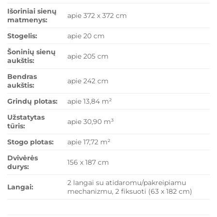
Išoriniai sienų
apie 372 x 372 cm
matmenys:
Stogelis:
apie 20 cm
Šoninių sienų
apie 205 cm
aukštis:
Bendras
apie 242 cm
aukštis:
Grindų plotas:
apie 13,84 m²
Užstatytas
apie 30,90 m³
tūris:
Stogo plotas:
apie 17,72 m²
Dvivėrės
156 x 187 cm
durys:
2 langai su atidaromu/pakreipiamu
Langai:
mechanizmu, 2 fiksuoti (63 x 182 cm)