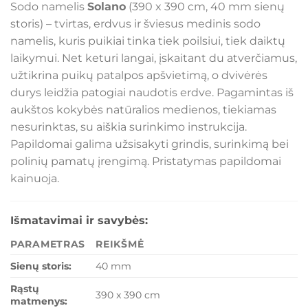
Sodo namelis
Solano
(390 x 390 cm, 40 mm sienų
storis) – tvirtas, erdvus ir šviesus medinis sodo
namelis, kuris puikiai tinka tiek poilsiui, tiek daiktų
laikymui. Net keturi langai, įskaitant du atverčiamus,
užtikrina puikų patalpos apšvietimą, o dvivėrės
durys leidžia patogiai naudotis erdve. Pagamintas iš
aukštos kokybės natūralios medienos, tiekiamas
nesurinktas, su aiškia surinkimo instrukcija.
Papildomai galima užsisakyti grindis, surinkimą bei
polinių pamatų įrengimą. Pristatymas papildomai
kainuoja.
Išmatavimai ir savybės:
PARAMETRAS
REIKŠMĖ
Sienų storis:
40 mm
Rąstų
390 x 390 cm
matmenys: