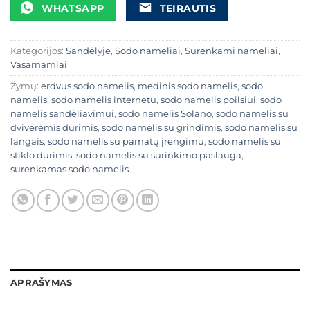
WHATSAPP
TEIRAUTIS
Kategorijos:
Sandėlyje
,
Sodo nameliai
,
Surenkami nameliai
,
Vasarnamiai
Žymų:
erdvus sodo namelis
,
medinis sodo namelis
,
sodo
namelis
,
sodo namelis internetu
,
sodo namelis poilsiui
,
sodo
namelis sandėliavimui
,
sodo namelis Solano
,
sodo namelis su
dvivėrėmis durimis
,
sodo namelis su grindimis
,
sodo namelis su
langais
,
sodo namelis su pamatų įrengimu
,
sodo namelis su
stiklo durimis
,
sodo namelis su surinkimo paslauga
,
surenkamas sodo namelis
APRAŠYMAS