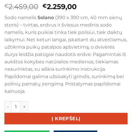
Original
Current
2.459,00
2.259,00
€
€
price
price
Sodo namelis
Solano
(390 x 390 cm, 40 mm sienų
was:
is:
storis) – tvirtas, erdvus ir šviesus medinis sodo
€2.459,00.
€2.259,00.
namelis, kuris puikiai tinka tiek poilsiui, tiek daiktų
laikymui. Net keturi langai, įskaitant du atverčiamus,
užtikrina puikų patalpos apšvietimą, o dvivėrės
durys leidžia patogiai naudotis erdve. Pagamintas iš
aukštos kokybės natūralios medienos, tiekiamas
nesurinktas, su aiškia surinkimo instrukcija.
Papildomai galima užsisakyti grindis, surinkimą bei
polinių pamatų įrengimą. Pristatymas papildomai
kainuoja.
produkto kiekis: Medinis sodo namelis Solano, 40 mm, 390
Į KREPŠELĮ