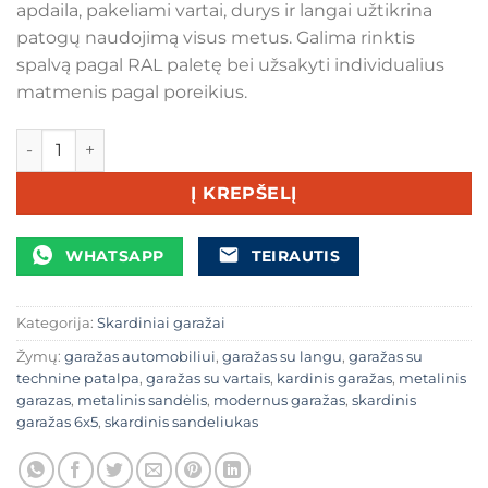
apdaila, pakeliami vartai, durys ir langai užtikrina
patogų naudojimą visus metus. Galima rinktis
spalvą pagal RAL paletę bei užsakyti individualius
matmenis pagal poreikius.
produkto kiekis: Skardinis garažas su technine patalpa 6 ×
Į KREPŠELĮ
WHATSAPP
TEIRAUTIS
Kategorija:
Skardiniai garažai
Žymų:
garažas automobiliui
,
garažas su langu
,
garažas su
technine patalpa
,
garažas su vartais
,
kardinis garažas
,
metalinis
garazas
,
metalinis sandėlis
,
modernus garažas
,
skardinis
garažas 6x5
,
skardinis sandeliukas