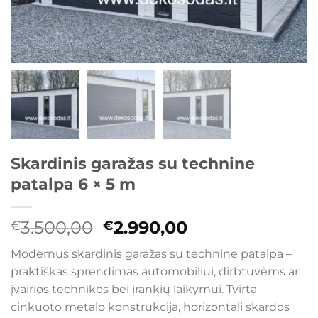
Skardinis garažas su technine
patalpa 6 × 5 m
Original
Current
3.500,00
2.990,00
€
€
price
price
Modernus skardinis garažas su technine patalpa –
was:
is:
praktiškas sprendimas automobiliui, dirbtuvėms ar
€3.500,00.
€2.990,00.
įvairios technikos bei įrankių laikymui. Tvirta
cinkuoto metalo konstrukcija, horizontali skardos