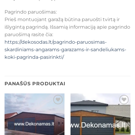
Pagrindo paruošimas:
Prieš montuojant garažą būtina paruošti tvirtą ir
išlygintą pagrindą. Išsamią informaciją apie pagrindo
paruošimą rasite čia:
https://dekosodas.lt/pagrindo-paruosimas-
skardiniams-angarams-garazams-ir-sandeliukams-
koki-pagrinda-pasirinkti/
PANAŠŪS PRODUKTAI
Mėgstamiausias
Mėgstamiausias