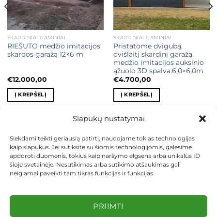
SKARDINIAI GAMINIAI
SKARDINIAI GAMINIAI
RIEŠUTO medžio imitacijos
Pristatome dvigubą,
skardos garažą 12×6 m
dvišlaitį skardinį garažą,
medžio imitacijos auksinio
ąžuolo 3D spalva.6,0×6,0m
€
12.000,00
€
4.700,00
Į KREPŠELĮ
Į KREPŠELĮ
Slapukų nustatymai
Siekdami teikti geriausią patirtį, naudojame tokias technologijas
kaip slapukus. Jei sutiksite su šiomis technologijomis, galėsime
KONTAKTAI
INDIVIDUALŪS PROJEKTAI
apdoroti duomenis, tokius kaip naršymo elgsena arba unikalūs ID
MOKĖJIMAS LIZINGU
PIRKIMO TAISYKLĖS
PRISTATYMAS
šioje svetainėje. Nesutikimas arba sutikimo atšaukimas gali
KEITIMAS IR GRĄŽINIMAS
PRIVATUMO POLITIKA
neigiamai paveikti tam tikras funkcijas ir funkcijas.
Visos teisės saugomos 2026 ©
dekosodas.lt
PRIIMTI