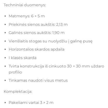
Techniniai duomenys:
Matmenys: 6 × 5 m
Priekinės sienos aukštis: 2,13 m
Galinės sienos aukštis: 1,90 m
Vienšlaitis stogas su nuolydžiu į galinę pusę
Horizontalios skardos apdaila
I klasės skarda
Tvirta konstrukcija iš cinkuoto 30 × 30 mm uždaro
profilio
Tinkamas naudoti visus metus
Komplektacija:
Pakeliami vartai 3 × 2 m