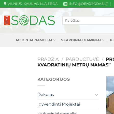
Skip
VILNIUS, KAUNAS, KLAIPĖDA
INFO@DEKOSODAS.LT
to
content
Ieškoti:
MEDINIAI NAMELIAI
SKARDINIAI GAMINIAI
P
PRADŽIA
/
PARDUOTUVĖ
/
PRO
KVADRATINIŲ METRŲ NAMAS”
KATEGORIJOS
Dekoras
Įgyvendinti Projektai
Karkasiniai nameliai