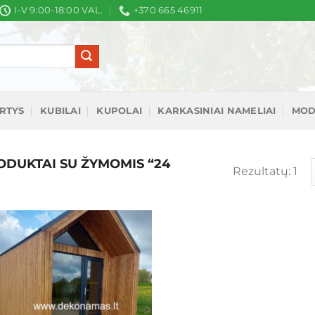
I-V 9:00-18:00 VAL.
+370 665 46911
IRTYS
KUBILAI
KUPOLAI
KARKASINIAI NAMELIAI
MOD
DUKTAI SU ŽYMOMIS “24
Rezultatų: 1
Mėgstamiausias