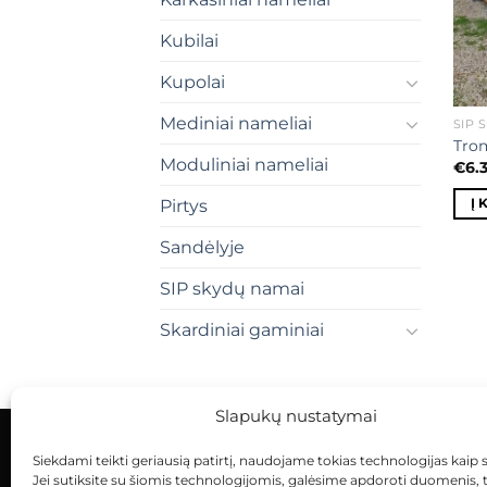
Kubilai
Kupolai
Mediniai nameliai
SIP 
Tro
Moduliniai nameliai
€
6.
Į 
Pirtys
Sandėlyje
SIP skydų namai
Skardiniai gaminiai
Slapukų nustatymai
Siekdami teikti geriausią patirtį, naudojame tokias technologijas kaip 
KONTAKTAI
INDIVIDUALŪS PROJEKTAI
Jei sutiksite su šiomis technologijomis, galėsime apdoroti duomenis, 