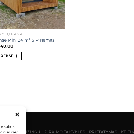
SKYDŲ NAMAI
mse Mini 24 m² SIP Namas
340,00
KREPŠELĮ
slapukus.
MOKĖJIMAS LIZINGU
PIRKIMO TAISYKLĖS
PRISTATYMAS
KEITI
tokius kaip