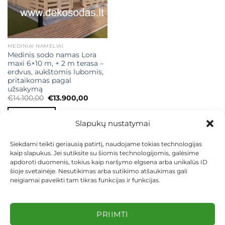
MEDINIAI NAMELIAI
Medinis sodo namas Lora
maxi 6×10 m, + 2 m terasa –
erdvus, aukštomis lubomis,
pritaikomas pagal
užsakymą
Original
Current
€
14.100,00
€
13.900,00
price
price
was:
is:
Į KREPŠELĮ
€14.100,00.
€13.900,00.
Slapukų nustatymai
Siekdami teikti geriausią patirtį, naudojame tokias technologijas
kaip slapukus. Jei sutiksite su šiomis technologijomis, galėsime
apdoroti duomenis, tokius kaip naršymo elgsena arba unikalūs ID
šioje svetainėje. Nesutikimas arba sutikimo atšaukimas gali
neigiamai paveikti tam tikras funkcijas ir funkcijas.
KONTAKTAI
INDIVIDUALŪS PROJEKTAI
MOKĖJIMAS LIZINGU
PIRKIMO TAISYKLĖS
PRISTATYMAS
KEITIMAS IR GRĄŽINIMAS
PRIVATUMO POLITIKA
PRIIMTI