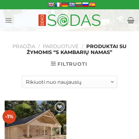
Skip
to
content
PRADŽIA
/
PARDUOTUVĖ
/
PRODUKTAI SU
ŽYMOMIS “5 KAMBARIŲ NAMAS”
FILTRUOTI
-1%
Mėgstamiausias