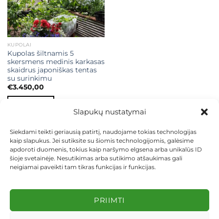
KUPOLAI
Kupolas šiltnamis 5
skersmens medinis karkasas
skaidrus japoniškas tentas
su surinkimu
€
3.450,00
Į KREPŠELĮ
Slapukų nustatymai
Siekdami teikti geriausią patirtį, naudojame tokias technologijas
kaip slapukus. Jei sutiksite su šiomis technologijomis, galėsime
apdoroti duomenis, tokius kaip naršymo elgsena arba unikalūs ID
šioje svetainėje. Nesutikimas arba sutikimo atšaukimas gali
neigiamai paveikti tam tikras funkcijas ir funkcijas.
KONTAKTAI
INDIVIDUALŪS PROJEKTAI
MOKĖJIMAS LIZINGU
PIRKIMO TAISYKLĖS
PRISTATYMAS
KEITIMAS IR GRĄŽINIMAS
PRIVATUMO POLITIKA
PRIIMTI
Visos teisės saugomos 2026 ©
dekosodas.lt