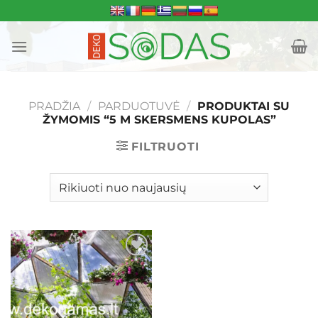
Skip
to
content
PRADŽIA
/
PARDUOTUVĖ
/
PRODUKTAI SU
ŽYMOMIS “5 M SKERSMENS KUPOLAS”
FILTRUOTI
Mėgstamiausias