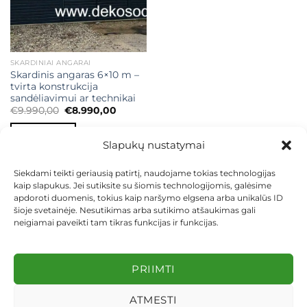
SKARDINIAI ANGARAI
Skardinis angaras 6×10 m –
tvirta konstrukcija
sandėliavimui ar technikai
Original
Current
€
9.990,00
€
8.990,00
price
price
was:
is:
Į KREPŠELĮ
€9.990,00.
€8.990,00.
Slapukų nustatymai
Siekdami teikti geriausią patirtį, naudojame tokias technologijas
kaip slapukus. Jei sutiksite su šiomis technologijomis, galėsime
apdoroti duomenis, tokius kaip naršymo elgsena arba unikalūs ID
šioje svetainėje. Nesutikimas arba sutikimo atšaukimas gali
neigiamai paveikti tam tikras funkcijas ir funkcijas.
KONTAKTAI
INDIVIDUALŪS PROJEKTAI
MOKĖJIMAS LIZINGU
PIRKIMO TAISYKLĖS
PRISTATYMAS
KEITIMAS IR GRĄŽINIMAS
PRIVATUMO POLITIKA
PRIIMTI
Visos teisės saugomos 2026 ©
dekosodas.lt
ATMESTI