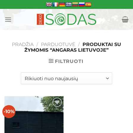
Skip
to
content
PRADŽIA
/
PARDUOTUVĖ
/
PRODUKTAI SU
ŽYMOMIS “ANGARAS LIETUVOJE”
FILTRUOTI
-10%
Mėgstamiausias