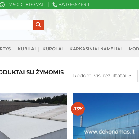
I-V 9:00-18:00 VAL.
+370 665 46911
IRTYS
KUBILAI
KUPOLAI
KARKASINIAI NAMELIAI
MOD
DUKTAI SU ŽYMOMIS
Rū
Rodomi visi rezultatai: 5
pa
nau
-13%
Mėgstamiausias
Mėgstamiaus