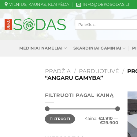
Skip
VILNIUS, KAUNAS, KLAIPĖDA
INFO@DEKOSODAS.LT
to
content
Ieškoti:
MEDINIAI NAMELIAI
SKARDINIAI GAMINIAI
P
PRADŽIA
/
PARDUOTUVĖ
/
PRO
“ANGARU GAMYBA”
FILTRUOTI PAGAL KAINĄ
Min
Maks
Kaina:
€3.910
—
FILTRUOTI
kaina
kaina
€29.900