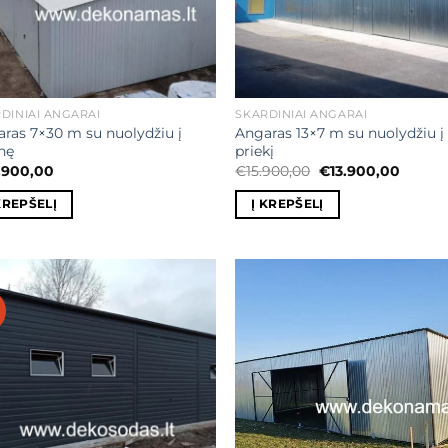
DINIAI ANGARAI
SKARDINIAI ANGARAI
ras 7×30 m su nuolydžiu į
Angaras 13×7 m su nuolydžiu į
nę
priekį
Original
Curren
.900,00
€
15.900,00
€
13.900,00
price
price
was:
is:
KREPŠELĮ
Į KREPŠELĮ
€15.900,00.
€13.90
Mėgstamiausias
Mėgstamiaus