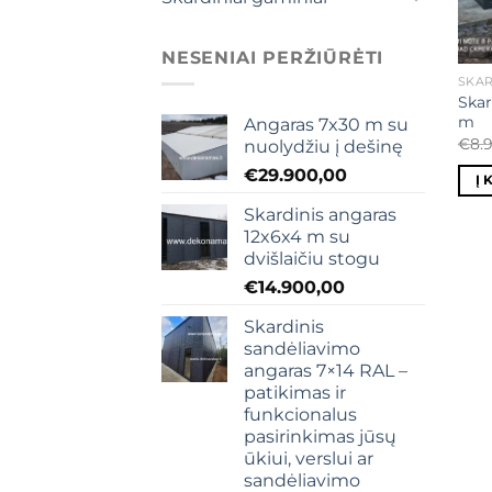
NESENIAI PERŽIŪRĖTI
SKAR
Skar
m
Angaras 7x30 m su
€
8.
nuolydžiu į dešinę
€
29.900,00
Į 
Skardinis angaras
12x6x4 m su
dvišlaičiu stogu
€
14.900,00
Skardinis
sandėliavimo
angaras 7×14 RAL –
patikimas ir
funkcionalus
pasirinkimas jūsų
ūkiui, verslui ar
sandėliavimo