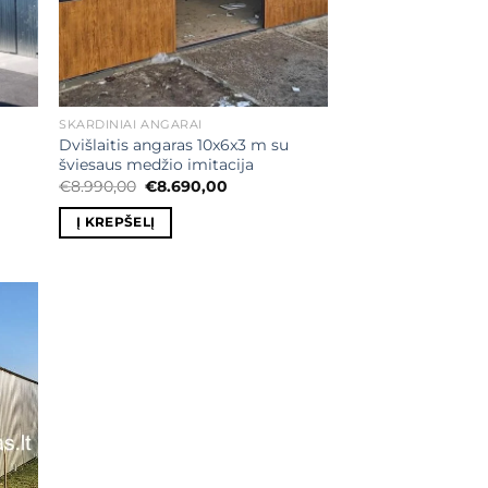
SKARDINIAI ANGARAI
Dvišlaitis angaras 10x6x3 m su
šviesaus medžio imitacija
t
Original
Current
€
8.990,00
€
8.690,00
price
price
was:
is:
Į KREPŠELĮ
0,00.
€8.990,00.
€8.690,00.
ias