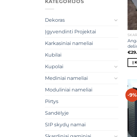
KATEGORIJOS
Dekoras
Įgyvendinti Projektai
SKAR
Anga
Karkasiniai nameliai
deši
€
29
Kubilai
Į 
Kupolai
Mediniai nameliai
Moduliniai nameliai
-9%
Pirtys
Sandėlyje
SIP skydų namai
Skardiniai gaminiai