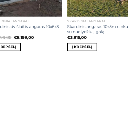
DINIAI ANGARAI
SKARDINIAI ANGARAI
dinis dvišlaitis angaras 10x6x3
Skardinis angaras 10x5m cink
su nuolydžiu į galą
Original
Current
999,00
€
8.199,00
€
3.915,00
price
price
was:
is:
KREPŠELĮ
Į KREPŠELĮ
€8.999,00.
€8.199,00.