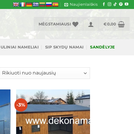
Naujienlaiškis
MĖGSTAMIAUSI
€
0,00
ULINIAI NAMELIAI
SIP SKYDŲ NAMAI
SANDĖLYJE
šiuojama
gal
jausią
-3%
ias
Mėgstamiausias