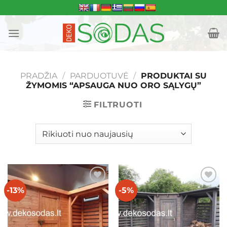
Skip
to
content
PRADŽIA
/
PARDUOTUVĖ
/
PRODUKTAI SU
ŽYMOMIS “APSAUGA NUO ORO SĄLYGŲ”
FILTRUOTI
-13%
-5%
Mėgstamiausias
Mėgstamiausias