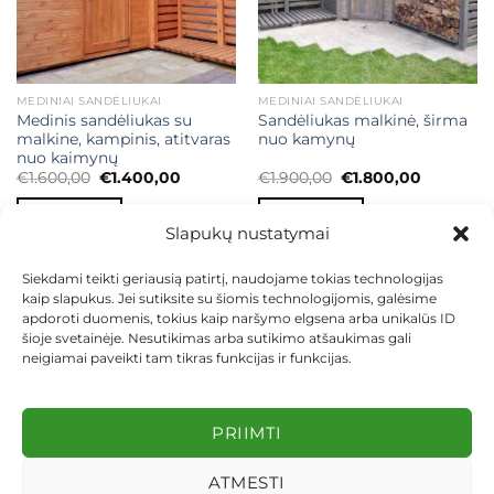
MEDINIAI SANDĖLIUKAI
MEDINIAI SANDĖLIUKAI
Medinis sandėliukas su
Sandėliukas malkinė, širma
malkine, kampinis, atitvaras
nuo kamynų
nuo kaimynų
Original
Current
Original
Current
€
1.600,00
€
1.400,00
€
1.900,00
€
1.800,00
price
price
price
price
was:
is:
was:
is:
Į KREPŠELĮ
Į KREPŠELĮ
€1.600,00.
€1.400,00.
€1.900,00.
€1.800,00
Slapukų nustatymai
Siekdami teikti geriausią patirtį, naudojame tokias technologijas
kaip slapukus. Jei sutiksite su šiomis technologijomis, galėsime
apdoroti duomenis, tokius kaip naršymo elgsena arba unikalūs ID
šioje svetainėje. Nesutikimas arba sutikimo atšaukimas gali
neigiamai paveikti tam tikras funkcijas ir funkcijas.
KONTAKTAI
INDIVIDUALŪS PROJEKTAI
MOKĖJIMAS LIZINGU
PIRKIMO TAISYKLĖS
PRISTATYMAS
KEITIMAS IR GRĄŽINIMAS
PRIVATUMO POLITIKA
PRIIMTI
Visos teisės saugomos 2026 ©
dekosodas.lt
ATMESTI