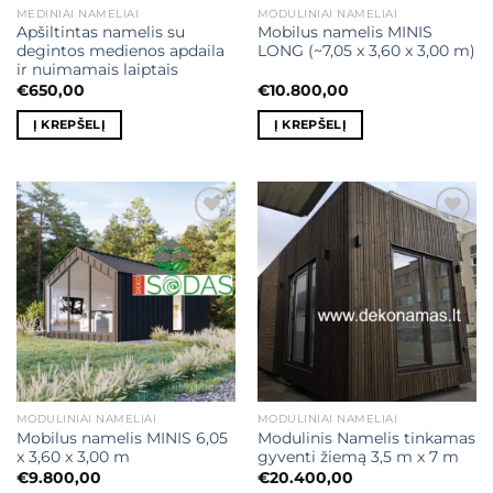
MEDINIAI NAMELIAI
MODULINIAI NAMELIAI
Apšiltintas namelis su
Mobilus namelis MINIS
degintos medienos apdaila
LONG (~7,05 x 3,60 x 3,00 m)
ir nuimamais laiptais
€
650,00
€
10.800,00
Į KREPŠELĮ
Į KREPŠELĮ
Mėgstamiausias
Mėgstamiausias
MODULINIAI NAMELIAI
MODULINIAI NAMELIAI
Mobilus namelis MINIS 6,05
Modulinis Namelis tinkamas
x 3,60 x 3,00 m
gyventi žiemą 3,5 m x 7 m
€
9.800,00
€
20.400,00