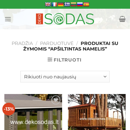
Skip
to
content
PRADŽIA
/
PARDUOTUVĖ
/
PRODUKTAI SU
ŽYMOMIS “APŠILTINTAS NAMELIS”
FILTRUOTI
-13%
Mėgstamiausias
Mėgstamiausias