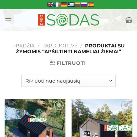
Skip
to
content
PRADŽIA
/
PARDUOTUVĖ
/
PRODUKTAI SU
ŽYMOMIS “APŠILTINTI NAMELIAI ŽIEMAI”
FILTRUOTI
Mėgstamiausias
Mėgstamiausias