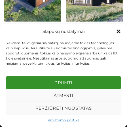
MODULINIAI NAMELIAI
MODULINIAI NAMELIAI
Mobilus namelis MINIS
Mobilus namelis MINIS 6,05
Slapukų nustatymai
LONG (~7,05 x 3,60 x 3,00 m)
x 3,60 x 3,00 m
€
10.800,00
€
9.800,00
Siekdami teikti geriausią patirtį, naudojame tokias technologijas
kaip slapukus. Jei sutiksite su šiomis technologijomis, galėsime
Į KREPŠELĮ
Į KREPŠELĮ
apdoroti duomenis, tokius kaip naršymo elgsena arba unikalūs ID
šioje svetainėje. Nesutikimas arba sutikimo atšaukimas gali
neigiamai paveikti tam tikras funkcijas ir funkcijas.
PRIIMTI
KONTAKTAI
INDIVIDUALŪS PROJEKTAI
ATMESTI
MOKĖJIMAS LIZINGU
PIRKIMO TAISYKLĖS
PRISTATYMAS
KEITIMAS IR GRĄŽINIMAS
PRIVATUMO POLITIKA
PERŽIŪRĖTI NUOSTATAS
Visos teisės saugomos 2026 ©
dekosodas.lt
Privatumo politika