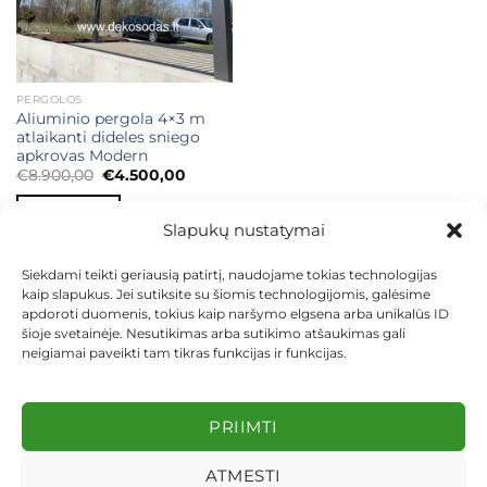
PERGOLOS
Aliuminio pergola 4×3 m
atlaikanti dideles sniego
apkrovas Modern
Original
Current
€
8.900,00
€
4.500,00
price
price
was:
is:
Į KREPŠELĮ
€8.900,00.
€4.500,00.
Slapukų nustatymai
Siekdami teikti geriausią patirtį, naudojame tokias technologijas
kaip slapukus. Jei sutiksite su šiomis technologijomis, galėsime
apdoroti duomenis, tokius kaip naršymo elgsena arba unikalūs ID
šioje svetainėje. Nesutikimas arba sutikimo atšaukimas gali
neigiamai paveikti tam tikras funkcijas ir funkcijas.
KONTAKTAI
INDIVIDUALŪS PROJEKTAI
MOKĖJIMAS LIZINGU
PIRKIMO TAISYKLĖS
PRISTATYMAS
KEITIMAS IR GRĄŽINIMAS
PRIVATUMO POLITIKA
PRIIMTI
Visos teisės saugomos 2026 ©
dekosodas.lt
ATMESTI