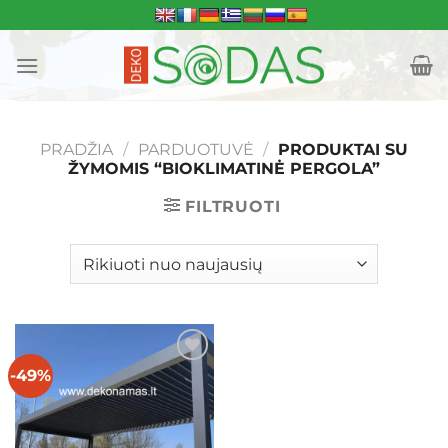
Skip
to
content
PRADŽIA
/
PARDUOTUVĖ
/
PRODUKTAI SU
ŽYMOMIS “BIOKLIMATINĖ PERGOLA”
FILTRUOTI
-49%
Mėgstamiausias