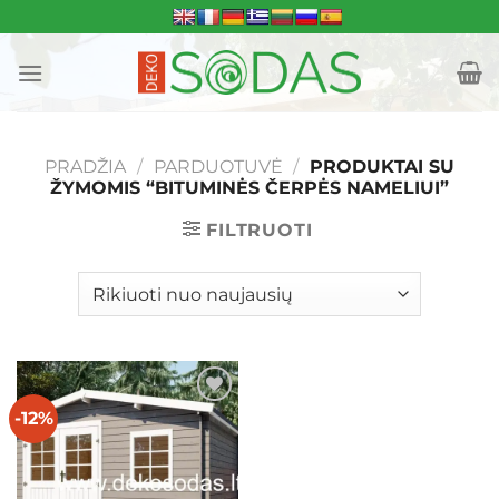
Skip
to
content
PRADŽIA
/
PARDUOTUVĖ
/
PRODUKTAI SU
ŽYMOMIS “BITUMINĖS ČERPĖS NAMELIUI”
FILTRUOTI
-12%
Mėgstamiausias