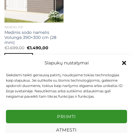
SANDĖLYJE
Medinis sodo namelis
Volungė 390×300 cm (28
mm)
Original
Current
€
1.699,00
€
1.490,00
price
price
was:
is:
Į KREPŠELĮ
€1.699,00.
€1.490,00.
Slapukų nustatymai
Siekdami teikti geriausią patirtį, naudojame tokias technologijas
kaip slapukus. Jei sutiksite su šiomis technologijomis, galėsime
apdoroti duomenis, tokius kaip naršymo elgsena arba unikalūs ID
šioje svetainėje. Nesutikimas arba sutikimo atšaukimas gali
neigiamai paveikti tam tikras funkcijas ir funkcijas.
KONTAKTAI
INDIVIDUALŪS PROJEKTAI
MOKĖJIMAS LIZINGU
PIRKIMO TAISYKLĖS
PRISTATYMAS
KEITIMAS IR GRĄŽINIMAS
PRIVATUMO POLITIKA
PRIIMTI
Visos teisės saugomos 2026 ©
dekosodas.lt
ATMESTI