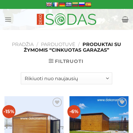
Skip
to
content
PRADŽIA
/
PARDUOTUVĖ
/
PRODUKTAI SU
ŽYMOMIS “CINKUOTAS GARAZAS”
FILTRUOTI
-15%
-6%
Mėgstamiausias
Mėgstamiausias