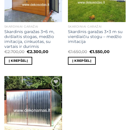
SKARDINIAI GARAŽAI
SKARDINIAI GARAŽAI
Skardinis garažas 3×6 m,
Skardinis garažas 3×3 m su
dvišlaitis stogas, medžio
vienšlaičiu stogu – medžio
imitacija, cinkuotas, su
imitacija
vartais ir durimis
Original
Current
Original
Current
€
2.700,00
€
2.300,00
€
1.650,00
€
1.550,00
price
price
price
price
was:
is:
was:
is:
Į KREPŠELĮ
Į KREPŠELĮ
€2.700,00.
€2.300,00.
€1.650,00.
€1.550,00.
Mėgstamiausias