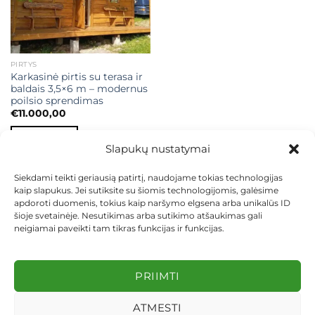
PIRTYS
Karkasinė pirtis su terasa ir
baldais 3,5×6 m – modernus
poilsio sprendimas
€
11.000,00
Į KREPŠELĮ
Slapukų nustatymai
Siekdami teikti geriausią patirtį, naudojame tokias technologijas
kaip slapukus. Jei sutiksite su šiomis technologijomis, galėsime
apdoroti duomenis, tokius kaip naršymo elgsena arba unikalūs ID
šioje svetainėje. Nesutikimas arba sutikimo atšaukimas gali
neigiamai paveikti tam tikras funkcijas ir funkcijas.
KONTAKTAI
INDIVIDUALŪS PROJEKTAI
MOKĖJIMAS LIZINGU
PIRKIMO TAISYKLĖS
PRISTATYMAS
KEITIMAS IR GRĄŽINIMAS
PRIVATUMO POLITIKA
PRIIMTI
Visos teisės saugomos 2026 ©
dekosodas.lt
ATMESTI