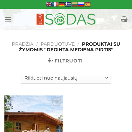
Skip
to
content
PRADŽIA
/
PARDUOTUVĖ
/
PRODUKTAI SU
ŽYMOMIS “DEGINTA MEDIENA PIRTIS”
FILTRUOTI
Mėgstamiausias