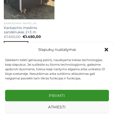
KARKASINIAI NAMELIAI
Karkasinis medinis
sandėliukas 2×3 m
Original
Current
€
1.650,00
€
1.450,00
price
price
was:
is:
Į KREPŠELĮ
€1.650,00.
€1.450,00.
Slapukų nustatymai
Siekdami teikti geriausią patirtį, naudojame tokias technologijas
kaip slapukus. Jei sutiksite su šiomis technologijomis, galėsime
apdoroti duomenis, tokius kaip naršymo elgsena arba unikalūs ID
šioje svetainėje. Nesutikimas arba sutikimo atšaukimas gali
neigiamai paveikti tam tikras funkcijas ir funkcijas.
KONTAKTAI
INDIVIDUALŪS PROJEKTAI
MOKĖJIMAS LIZINGU
PIRKIMO TAISYKLĖS
PRISTATYMAS
KEITIMAS IR GRĄŽINIMAS
PRIVATUMO POLITIKA
PRIIMTI
Visos teisės saugomos 2026 ©
dekosodas.lt
ATMESTI