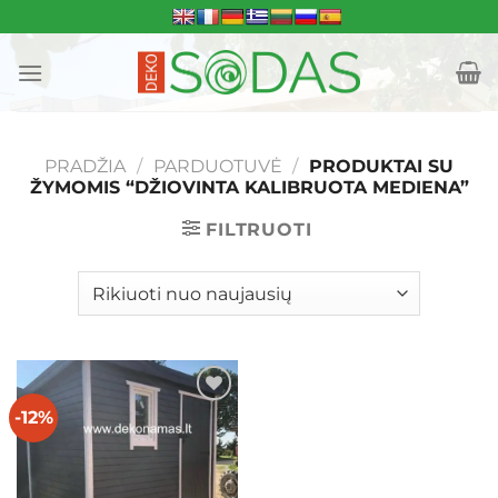
Skip
to
content
PRADŽIA
/
PARDUOTUVĖ
/
PRODUKTAI SU
ŽYMOMIS “DŽIOVINTA KALIBRUOTA MEDIENA”
FILTRUOTI
-12%
Mėgstamiausias