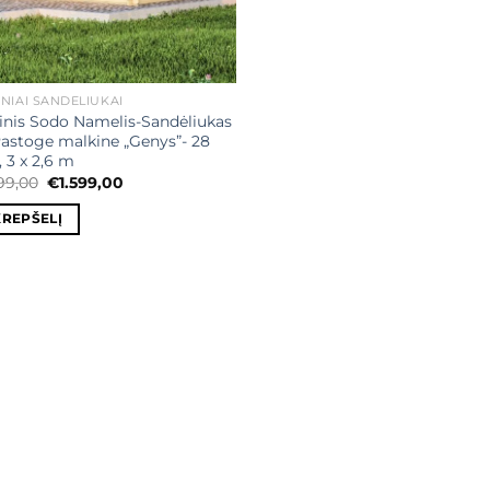
NIAI SANDĖLIUKAI
nis Sodo Namelis-Sandėliukas
astoge malkine „Genys”- 28
3 x 2,6 m
Original
Current
799,00
€
1.599,00
price
price
was:
is:
KREPŠELĮ
€1.799,00.
€1.599,00.