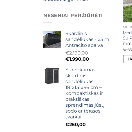
NESENIAI PERŽIŪRĖTI
MEDI
Medi
Skardinis
Su P
sandėliukas 4x5 m
mm, 
Antracito spalva
€
1.
€
2.190,00
Original
Current
€
1.990,00
Į 
price
price
Surenkamas
was:
is:
skardinis
€2.190,00.
€1.990,00.
sandėliukas
181x151x86 cm –
kompaktiškas ir
praktiškas
sprendimas jūsų
sodo ar terasos
tvarkai
€
250,00