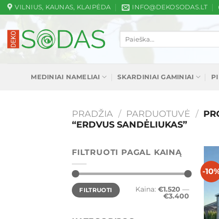
Skip
VILNIUS, KAUNAS, KLAIPĖDA
INFO@DEKOSODAS.LT
to
content
Ieškoti:
MEDINIAI NAMELIAI
SKARDINIAI GAMINIAI
P
PRADŽIA
/
PARDUOTUVĖ
/
PRO
“ERDVUS SANDĖLIUKAS”
FILTRUOTI PAGAL KAINĄ
-10
Min
Maks
Kaina:
€1.520
—
FILTRUOTI
kaina
kaina
€3.400