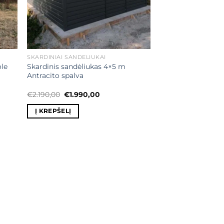
SKARDINIAI SANDĖLIUKAI
ole
Skardinis sandėliukas 4×5 m
Antracito spalva
Original
Current
€
2.190,00
€
1.990,00
price
price
was:
is:
Į KREPŠELĮ
€2.190,00.
€1.990,00.