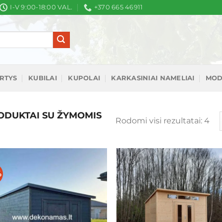
I-V 9:00-18:00 VAL.
+370 665 46911
IRTYS
KUBILAI
KUPOLAI
KARKASINIAI NAMELIAI
MOD
DUKTAI SU ŽYMOMIS
Rū
Rodomi visi rezultatai: 4
pa
nau
%
Mėgstamiausias
Mėgstamiaus