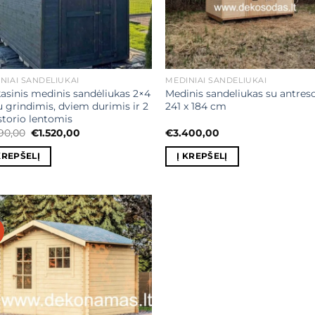
NIAI SANDĖLIUKAI
MEDINIAI SANDĖLIUKAI
asinis medinis sandėliukas 2×4
Medinis sandeliukas su antres
 grindimis, dviem durimis ir 2
241 x 184 cm
torio lentomis
Original
Current
690,00
€
1.520,00
€
3.400,00
price
price
was:
is:
KREPŠELĮ
Į KREPŠELĮ
€1.690,00.
€1.520,00.
%
Mėgstamiausias