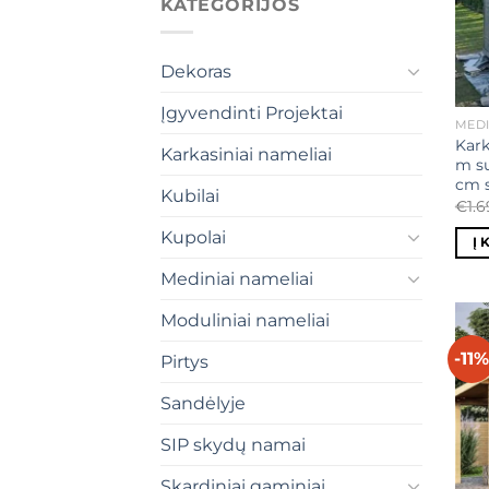
KATEGORIJOS
Dekoras
Įgyvendinti Projektai
MEDI
Kark
Karkasiniai nameliai
m su
cm s
Kubilai
€
1.
Kupolai
Į 
Mediniai nameliai
Moduliniai nameliai
-11
Pirtys
Sandėlyje
SIP skydų namai
Skardiniai gaminiai