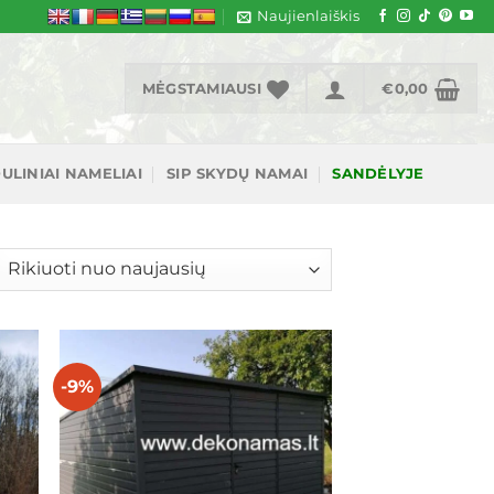
Naujienlaiškis
MĖGSTAMIAUSI
€
0,00
ULINIAI NAMELIAI
SIP SKYDŲ NAMAI
SANDĖLYJE
šiuojama
gal
jausią
-9%
ias
Mėgstamiausias