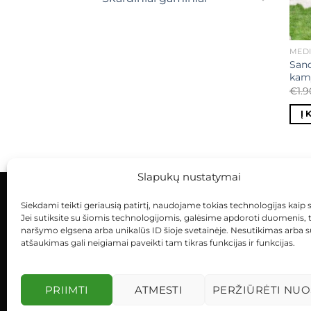
MEDI
Sand
kam
€
1.
Į 
Slapukų nustatymai
Siekdami teikti geriausią patirtį, naudojame tokias technologijas kaip 
KONTAKTAI
INDIVIDUALŪS PROJEKTAI
Jei sutiksite su šiomis technologijomis, galėsime apdoroti duomenis, 
naršymo elgsena arba unikalūs ID šioje svetainėje. Nesutikimas arba 
atšaukimas gali neigiamai paveikti tam tikras funkcijas ir funkcijas.
PRIIMTI
ATMESTI
PERŽIŪRĖTI NUO