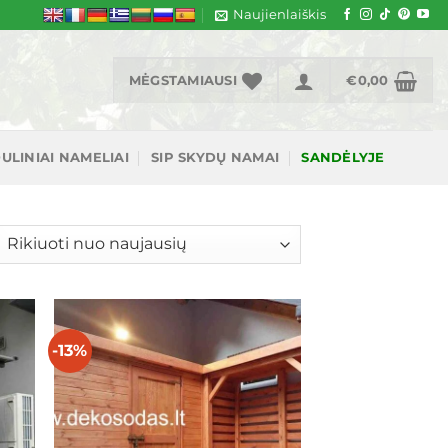
Naujienlaiškis
MĖGSTAMIAUSI
€
0,00
ULINIAI NAMELIAI
SIP SKYDŲ NAMAI
SANDĖLYJE
šiuojama
gal
jausią
-13%
ias
Mėgstamiausias