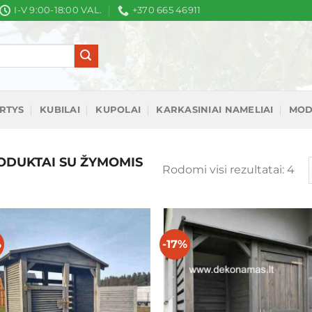
I-V 9:00-18:00 VAL.
+370 665 46911
IRTYS
KUBILAI
KUPOLAI
KARKASINIAI NAMELIAI
MOD
DUKTAI SU ŽYMOMIS
Rū
Rodomi visi rezultatai: 4
pa
nau
%
-17%
Mėgstamiausias
Mėgstamiaus