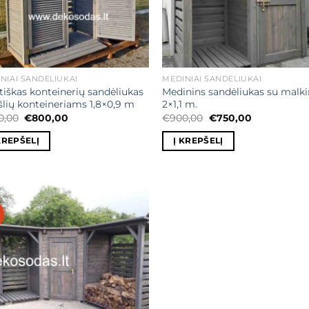
NIAI SANDĖLIUKAI
MEDINIAI SANDĖLIUKAI
tiškas konteinerių sandėliukas
Medinins sandėliukas su malk
šlių konteineriams 1,8×0,9 m
2×1,1 m.
Original
Current
Original
Current
0,00
€
800,00
€
900,00
€
750,00
price
price
price
price
was:
is:
was:
is:
KREPŠELĮ
Į KREPŠELĮ
€950,00.
€800,00.
€900,00.
€750,00.
Mėgstamiausias