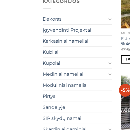
KATEGORIJOS
Dekoras
Įgyvendinti Projektai
MEDI
Este
Karkasiniai nameliai
šiuk
€
95
Kubilai
Į 
Kupolai
Mediniai nameliai
Moduliniai nameliai
-5%
Pirtys
Sandėlyje
SIP skydų namai
Skardiniai gaminiai