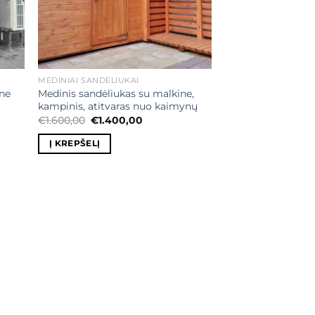
MEDINIAI SANDĖLIUKAI
ine
Medinis sandėliukas su malkine,
kampinis, atitvaras nuo kaimynų
Original
Current
€
1.600,00
€
1.400,00
price
price
was:
is:
Į KREPŠELĮ
€1.600,00.
€1.400,00.