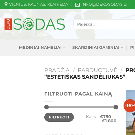
Skip
VILNIUS, KAUNAS, KLAIPĖDA
INFO@DEKOSODAS.LT
to
content
Ieškoti:
MEDINIAI NAMELIAI
SKARDINIAI GAMINIAI
P
PRADŽIA
/
PARDUOTUVĖ
/
PRO
“ESTETIŠKAS SANDĖLIUKAS”
FILTRUOTI PAGAL KAINĄ
-16
Min
Maks
Kaina:
€750
—
FILTRUOTI
kaina
kaina
€1.800