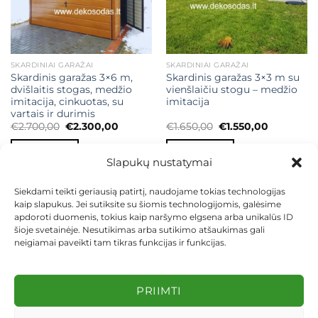
SKARDINIAI GARAŽAI
SKARDINIAI GARAŽAI
Skardinis garažas 3×6 m,
Skardinis garažas 3×3 m su
dvišlaitis stogas, medžio
vienšlaičiu stogu – medžio
imitacija, cinkuotas, su
imitacija
vartais ir durimis
Original
Current
Original
Current
€
2.700,00
€
2.300,00
€
1.650,00
€
1.550,00
price
price
price
price
was:
is:
was:
is:
Į KREPŠELĮ
Į KREPŠELĮ
€2.700,00.
€2.300,00.
€1.650,00.
€1.550,00.
Slapukų nustatymai
Siekdami teikti geriausią patirtį, naudojame tokias technologijas
kaip slapukus. Jei sutiksite su šiomis technologijomis, galėsime
apdoroti duomenis, tokius kaip naršymo elgsena arba unikalūs ID
šioje svetainėje. Nesutikimas arba sutikimo atšaukimas gali
neigiamai paveikti tam tikras funkcijas ir funkcijas.
KONTAKTAI
INDIVIDUALŪS PROJEKTAI
MOKĖJIMAS LIZINGU
PIRKIMO TAISYKLĖS
PRISTATYMAS
KEITIMAS IR GRĄŽINIMAS
PRIVATUMO POLITIKA
PRIIMTI
Visos teisės saugomos 2026 ©
dekosodas.lt