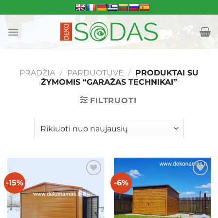
Skip
to
content
PRADŽIA
/
PARDUOTUVĖ
/
PRODUKTAI SU
ŽYMOMIS “GARAŽAS TECHNIKAI”
FILTRUOTI
-15%
-6%
Mėgstamiausias
Mėgstamiausias