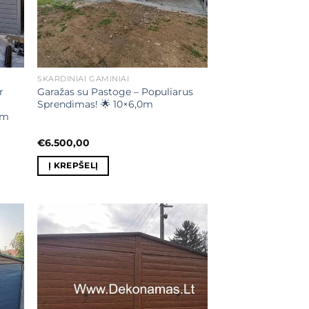
SKARDINIAI GAMINIAI
r
Garažas su Pastoge – Populiarus
Sprendimas! 🌟 10×6,0m
0m
€
6.500,00
Į KREPŠELĮ
ias
Mėgstamiausias