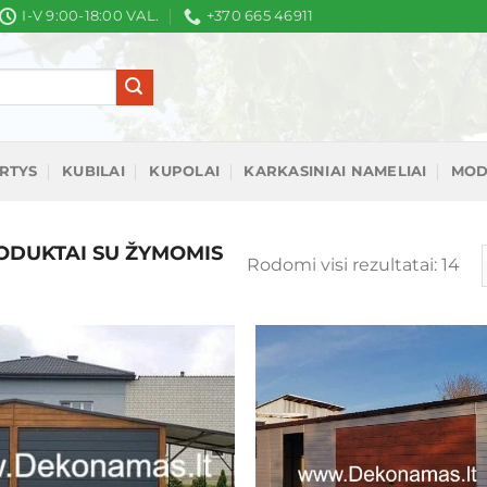
I-V 9:00-18:00 VAL.
+370 665 46911
IRTYS
KUBILAI
KUPOLAI
KARKASINIAI NAMELIAI
MOD
DUKTAI SU ŽYMOMIS
Rū
Rodomi visi rezultatai: 14
pa
nau
Mėgstamiausias
Mėgstamiaus