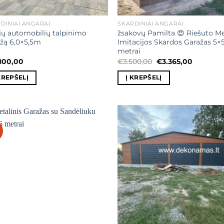
DINIAI ANGARAI
SKARDINIAI ANGARAI
jų automobilių talpinimo
žsakovų Pamilta 😍 Riešuto M
žą 6,0×5,5m
Imitacijos Skardos Garažas 5×
metrai
Original
Current
800,00
€
3.500,00
€
3.365,00
price
price
was:
is:
KREPŠELĮ
Į KREPŠELĮ
€3.500,00.
€3.365,00
Mėgstamiausias
Mėgstamiaus