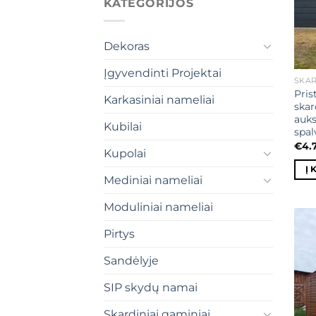
KATEGORIJOS
Dekoras
Įgyvendinti Projektai
SKAR
Pris
Karkasiniai nameliai
skar
auks
Kubilai
spal
€
4.
Kupolai
Į 
Mediniai nameliai
Moduliniai nameliai
Pirtys
Sandėlyje
SIP skydų namai
Skardiniai gaminiai