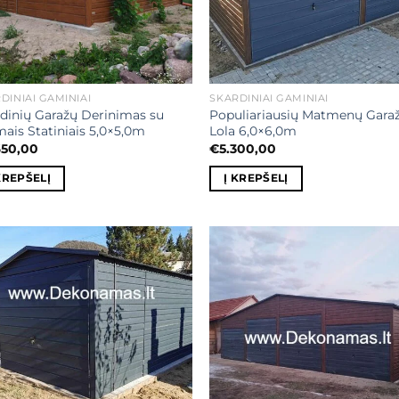
DINIAI GAMINIAI
SKARDINIAI GAMINIAI
dinių Garažų Derinimas su
Populiariausių Matmenų Gara
ais Statiniais 5,0×5,0m
Lola 6,0×6,0m
650,00
€
5.300,00
KREPŠELĮ
Į KREPŠELĮ
Mėgstamiausias
Mėgstamiaus