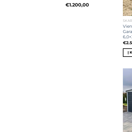
€
1.200,00
SKAR
Vien
Gara
6,0
€
2.
Į 