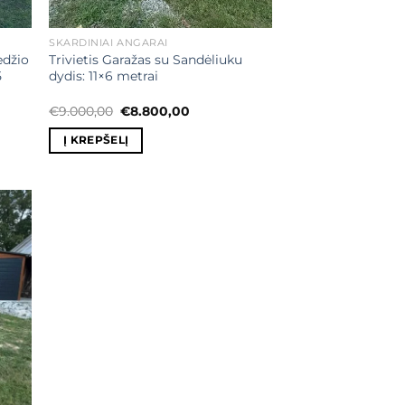
SKARDINIAI ANGARAI
edžio
Trivietis Garažas su Sandėliuku
5
dydis: 11×6 metrai
Original
Current
€
9.000,00
€
8.800,00
price
price
was:
is:
Į KREPŠELĮ
.
€9.000,00.
€8.800,00.
ias