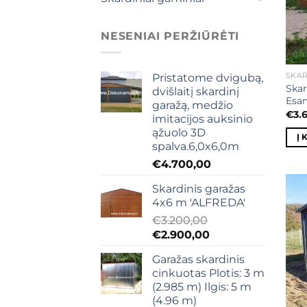
NESENIAI PERŽIŪRĖTI
SKAR
Pristatome dvigubą,
Skar
dvišlaitį skardinį
Esam
garažą, medžio
€
3.
imitacijos auksinio
ąžuolo 3D
Į 
spalva.6,0x6,0m
€
4.700,00
Skardinis garažas
4x6 m 'ALFREDA'
€
3.200,00
Original
Current
€
2.900,00
price
price
Garažas skardinis
was:
is:
cinkuotas Plotis: 3 m
€3.200,00.
€2.900,00.
(2.985 m) Ilgis: 5 m
(4.96 m)