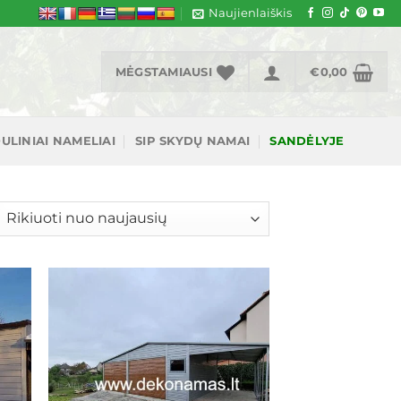
Naujienlaiškis
MĖGSTAMIAUSI
€
0,00
ULINIAI NAMELIAI
SIP SKYDŲ NAMAI
SANDĖLYJE
šiuojama
gal
jausią
ias
Mėgstamiausias