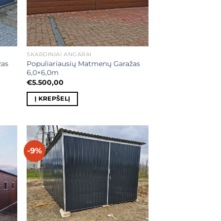
SKARDINIAI ANGARAI
žas
Populiariausių Matmenų Garažas
6,0×6,0m
€
5.500,00
Į KREPŠELĮ
-9%
ias
Mėgstamiausias