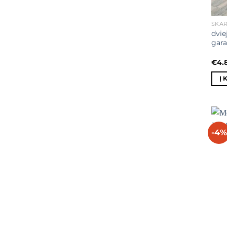
SKAR
dvie
gara
€
4.
Į 
-4%