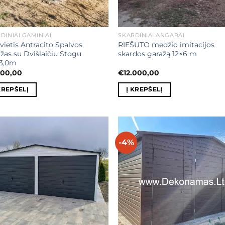
DINIAI GAMINIAI
SKARDINIAI ANGARAI
vietis Antracito Spalvos
RIEŠUTO medžio imitacijos
žas su Dvišlaičiu Stogu
skardos garažą 12×6 m
×3,0m
500,00
€
12.000,00
KREPŠELĮ
Į KREPŠELĮ
-4%
Mėgstamiausias
Mėgstamiaus