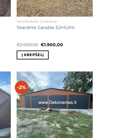
SKARDINIAI GAMINIAI
Skardinis Garažas 3,0×5,0m
Original
Current
€
2.090,00
€
1.900,00
price
price
was:
is:
Į KREPŠELĮ
€2.090,00.
€1.900,00.
-2%
ias
Mėgstamiausias