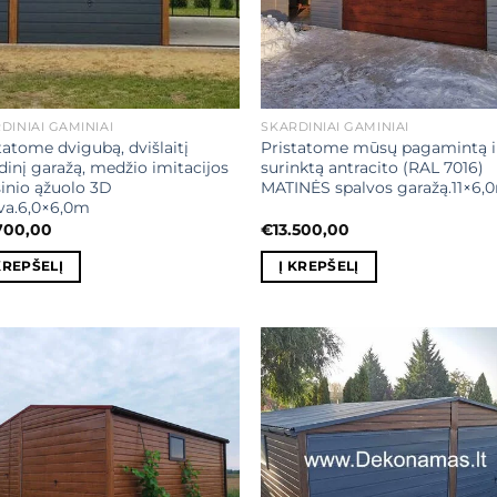
DINIAI GAMINIAI
SKARDINIAI GAMINIAI
tatome dvigubą, dvišlaitį
Pristatome mūsų pagamintą i
dinį garažą, medžio imitacijos
surinktą antracito (RAL 7016)
inio ąžuolo 3D
MATINĖS spalvos garažą.11×6,
va.6,0×6,0m
700,00
€
13.500,00
KREPŠELĮ
Į KREPŠELĮ
Mėgstamiausias
Mėgstamiaus