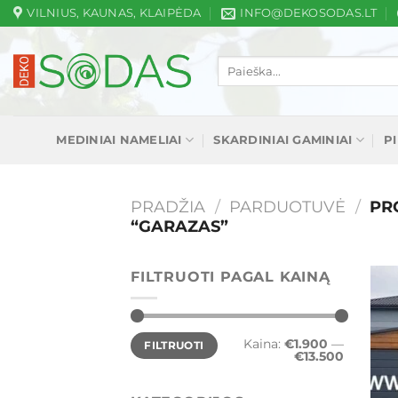
Skip
VILNIUS, KAUNAS, KLAIPĖDA
INFO@DEKOSODAS.LT
to
content
Ieškoti:
MEDINIAI NAMELIAI
SKARDINIAI GAMINIAI
P
PRADŽIA
/
PARDUOTUVĖ
/
PRO
“GARAZAS”
FILTRUOTI PAGAL KAINĄ
Min
Maks
Kaina:
€1.900
—
FILTRUOTI
kaina
kaina
€13.500