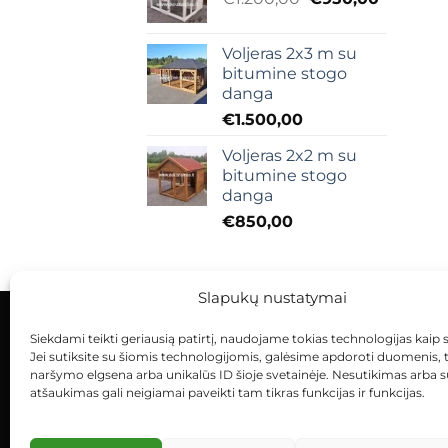
price
price
was:
is:
Voljeras 2x3 m su
€1.200,00.
€950,00
bitumine stogo
danga
€
1.500,00
Voljeras 2x2 m su
bitumine stogo
danga
€
850,00
Slapukų nustatymai
Siekdami teikti geriausią patirtį, naudojame tokias technologijas kaip 
KONTAKTAI
INDIVIDUALŪS PROJEKTAI
Jei sutiksite su šiomis technologijomis, galėsime apdoroti duomenis, 
naršymo elgsena arba unikalūs ID šioje svetainėje. Nesutikimas arba 
atšaukimas gali neigiamai paveikti tam tikras funkcijas ir funkcijas.