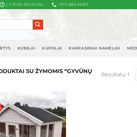
I-V 9:00-18:00 VAL.
+370 665 46911
IRTYS
KUBILAI
KUPOLAI
KARKASINIAI NAMELIAI
MOD
DUKTAI SU ŽYMOMIS “GYVŪNŲ
Rezultatų: 1
%
Mėgstamiausias