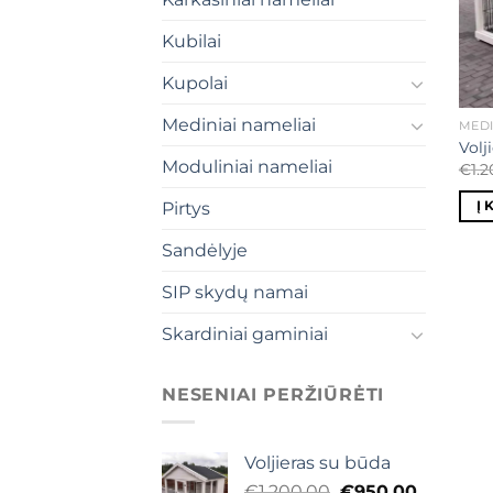
Kubilai
Kupolai
Mediniai nameliai
MEDI
Volj
Moduliniai nameliai
€
1.
Į 
Pirtys
Sandėlyje
SIP skydų namai
Skardiniai gaminiai
NESENIAI PERŽIŪRĖTI
Voljieras su būda
Original
Current
€
1.200,00
€
950,00