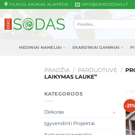
Skip
VILNIUS, KAUNAS, KLAIPĖDA
INFO@DEKOSODAS.LT
to
content
Ieškoti:
MEDINIAI NAMELIAI
SKARDINIAI GAMINIAI
P
PRADŽIA
/
PARDUOTUVĖ
/
PRO
LAIKYMAS LAUKE”
KATEGORIJOS
-21
Dekoras
Įgyvendinti Projektai
Karkasiniai nameliai