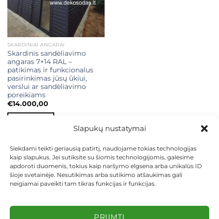
SKARDINIAI ANGARAI
Skardinis sandėliavimo
angaras 7×14 RAL –
patikimas ir funkcionalus
pasirinkimas jūsų ūkiui,
verslui ar sandėliavimo
poreikiams
€
14.000,00
Į KREPŠELĮ
Slapukų nustatymai
Siekdami teikti geriausią patirtį, naudojame tokias technologijas
kaip slapukus. Jei sutiksite su šiomis technologijomis, galėsime
apdoroti duomenis, tokius kaip naršymo elgsena arba unikalūs ID
šioje svetainėje. Nesutikimas arba sutikimo atšaukimas gali
neigiamai paveikti tam tikras funkcijas ir funkcijas.
KONTAKTAI
INDIVIDUALŪS PROJEKTAI
MOKĖJIMAS LIZINGU
PIRKIMO TAISYKLĖS
PRISTATYMAS
KEITIMAS IR GRĄŽINIMAS
PRIVATUMO POLITIKA
PRIIMTI