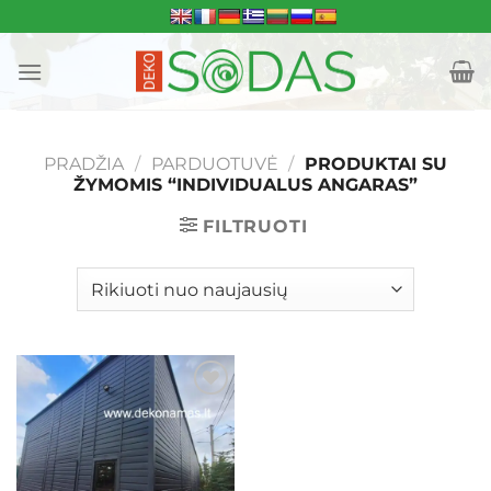
Skip
to
content
PRADŽIA
/
PARDUOTUVĖ
/
PRODUKTAI SU
ŽYMOMIS “INDIVIDUALUS ANGARAS”
FILTRUOTI
Mėgstamiausias