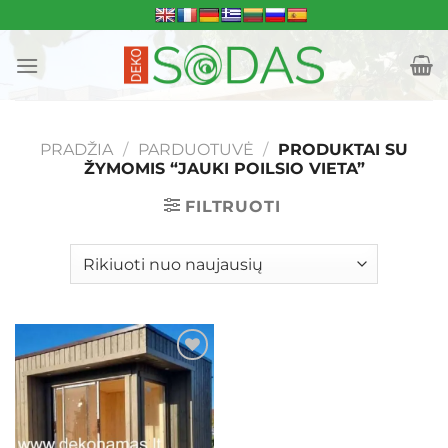
Skip
to
content
PRADŽIA
/
PARDUOTUVĖ
/
PRODUKTAI SU
ŽYMOMIS “JAUKI POILSIO VIETA”
FILTRUOTI
Mėgstamiausias