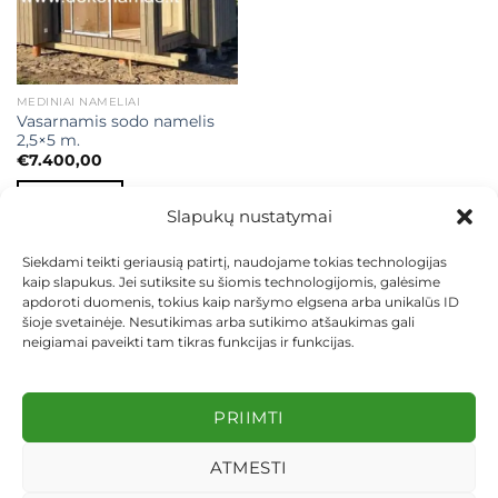
MEDINIAI NAMELIAI
Vasarnamis sodo namelis
2,5×5 m.
€
7.400,00
Į KREPŠELĮ
Slapukų nustatymai
Siekdami teikti geriausią patirtį, naudojame tokias technologijas
kaip slapukus. Jei sutiksite su šiomis technologijomis, galėsime
apdoroti duomenis, tokius kaip naršymo elgsena arba unikalūs ID
šioje svetainėje. Nesutikimas arba sutikimo atšaukimas gali
neigiamai paveikti tam tikras funkcijas ir funkcijas.
KONTAKTAI
INDIVIDUALŪS PROJEKTAI
MOKĖJIMAS LIZINGU
PIRKIMO TAISYKLĖS
PRISTATYMAS
KEITIMAS IR GRĄŽINIMAS
PRIVATUMO POLITIKA
PRIIMTI
Visos teisės saugomos 2026 ©
dekosodas.lt
ATMESTI