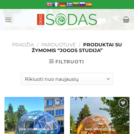
Skip
to
content
PRADŽIA
/
PARDUOTUVĖ
/
PRODUKTAI SU
ŽYMOMIS “JOGOS STUDIJA”
FILTRUOTI
Mėgstamiausias
Mėgstamiausias