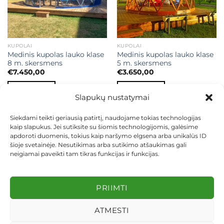
KUPOLAI
KUPOLAI
Medinis kupolas lauko klase
Medinis kupolas lauko klase
8 m. skersmens
5 m. skersmens
€
7.450,00
€
3.650,00
Į KREPŠELĮ
Į KREPŠELĮ
Slapukų nustatymai
Siekdami teikti geriausią patirtį, naudojame tokias technologijas
kaip slapukus. Jei sutiksite su šiomis technologijomis, galėsime
apdoroti duomenis, tokius kaip naršymo elgsena arba unikalūs ID
šioje svetainėje. Nesutikimas arba sutikimo atšaukimas gali
neigiamai paveikti tam tikras funkcijas ir funkcijas.
KONTAKTAI
INDIVIDUALŪS PROJEKTAI
MOKĖJIMAS LIZINGU
PIRKIMO TAISYKLĖS
PRISTATYMAS
KEITIMAS IR GRĄŽINIMAS
PRIVATUMO POLITIKA
PRIIMTI
Visos teisės saugomos 2026 ©
dekosodas.lt
ATMESTI