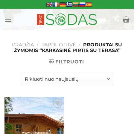
Skip
to
content
PRADŽIA
/
PARDUOTUVĖ
/
PRODUKTAI SU
ŽYMOMIS “KARKASINĖ PIRTIS SU TERASA”
FILTRUOTI
Mėgstamiausias