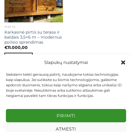
PIRTYS
Karkasinė pirtis su terasa ir
baldais 3,5×6 m – modernus
poilsio sprendimas
€
11.000,00
Į KREPŠELĮ
Slapukų nustatymai
Siekdami teikti geriausią patirtį, naudojame tokias technologijas
kaip slapukus. Jei sutiksite su šiomis technologijomis, galėsime
apdoroti duomenis, tokius kaip naršymo elgsena arba unikalūs ID
šioje svetainėje. Nesutikimas arba sutikimo atšaukimas gali
neigiamai paveikti tam tikras funkcijas ir funkcijas.
KONTAKTAI
INDIVIDUALŪS PROJEKTAI
MOKĖJIMAS LIZINGU
PIRKIMO TAISYKLĖS
PRISTATYMAS
KEITIMAS IR GRĄŽINIMAS
PRIVATUMO POLITIKA
PRIIMTI
Visos teisės saugomos 2026 ©
dekosodas.lt
ATMESTI