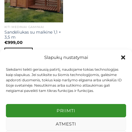
KITI MEDINIAI GAMINIAI
Sandėliukas su malkine 1,1 ×
3,5 m
€
999,00
Į KREPŠELĮ
Slapukų nustatymai
Siekdami teikti geriausią patirtį, naudojame tokias technologijas
kaip slapukus. Jei sutiksite su šiomis technologijomis, galėsime
apdoroti duomenis, tokius kaip naršymo elgsena arba unikalūs ID
šioje svetainėje. Nesutikimas arba sutikimo atšaukimas gali
neigiamai paveikti tam tikras funkcijas ir funkcijas.
KONTAKTAI
INDIVIDUALŪS PROJEKTAI
MOKĖJIMAS LIZINGU
PIRKIMO TAISYKLĖS
PRISTATYMAS
KEITIMAS IR GRĄŽINIMAS
PRIVATUMO POLITIKA
PRIIMTI
Visos teisės saugomos 2026 ©
dekosodas.lt
ATMESTI