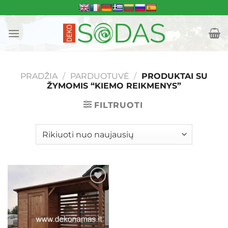
Skip
to
content
PRADŽIA
/
PARDUOTUVĖ
/
PRODUKTAI SU
ŽYMOMIS “KIEMO REIKMENYS”
FILTRUOTI
Mėgstamiausias