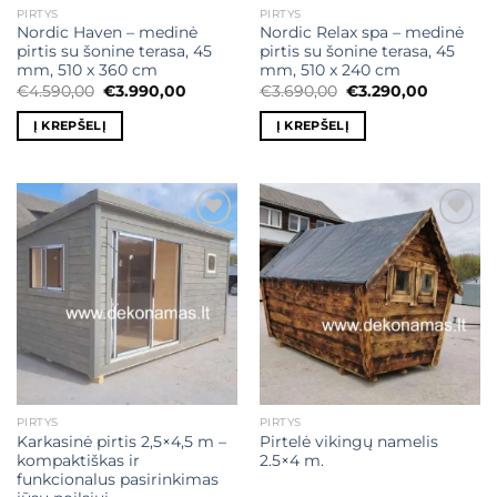
PIRTYS
PIRTYS
Nordic Haven – medinė
Nordic Relax spa – medinė
pirtis su šonine terasa, 45
pirtis su šonine terasa, 45
mm, 510 x 360 cm
mm, 510 x 240 cm
Original
Current
Original
Current
€
4.590,00
€
3.990,00
€
3.690,00
€
3.290,00
price
price
price
price
was:
is:
was:
is:
Į KREPŠELĮ
Į KREPŠELĮ
€4.590,00.
€3.990,00.
€3.690,00.
€3.290,0
Mėgstamiausias
Mėgstamiausias
PIRTYS
PIRTYS
Karkasinė pirtis 2,5×4,5 m –
Pirtelė vikingų namelis
kompaktiškas ir
2.5×4 m.
funkcionalus pasirinkimas