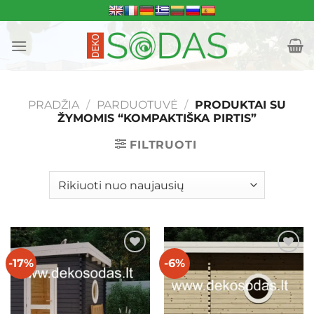
Skip
to
content
PRADŽIA
/
PARDUOTUVĖ
/
PRODUKTAI SU
ŽYMOMIS “KOMPAKTIŠKA PIRTIS”
FILTRUOTI
-17%
-6%
Mėgstamiausias
Mėgstamiausias