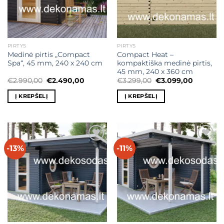
PIRTYS
PIRTYS
Medinė pirtis „Compact
Compact Heat –
Spa“, 45 mm, 240 x 240 cm
kompaktiška medinė pirtis,
45 mm, 240 x 360 cm
Original
Current
Original
Current
€
2.990,00
€
2.490,00
€
3.299,00
€
3.099,00
price
price
price
price
was:
is:
was:
is:
Į KREPŠELĮ
Į KREPŠELĮ
€2.990,00.
€2.490,00.
€3.299,00.
€3.099,0
-13%
-11%
Mėgstamiausias
Mėgstamiausias