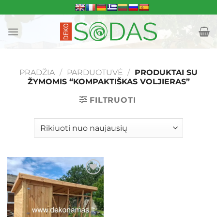
Skip
to
content
PRADŽIA
/
PARDUOTUVĖ
/
PRODUKTAI SU
ŽYMOMIS “KOMPAKTIŠKAS VOLJIERAS”
FILTRUOTI
Mėgstamiausias