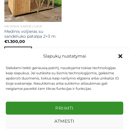
MEDINIAI SANDĖLIUKAI
Medinis voljieras su
sandėliuko patalpa 2×3 m.
€
1.300,00
Į KREPŠELĮ
Slapukų nustatymai
Siekdami teikti geriausią patirtį, naudojame tokias technologijas
kaip slapukus. Jei sutiksite su šiomis technologijomis, galėsime
apdoroti duomenis, tokius kaip naršymo elgsena arba unikalūs ID
šioje svetainėje. Nesutikimas arba sutikimo atšaukimas gali
neigiamai paveikti tam tikras funkcijas ir funkcijas.
KONTAKTAI
INDIVIDUALŪS PROJEKTAI
MOKĖJIMAS LIZINGU
PIRKIMO TAISYKLĖS
PRISTATYMAS
KEITIMAS IR GRĄŽINIMAS
PRIVATUMO POLITIKA
PRIIMTI
Visos teisės saugomos 2026 ©
dekosodas.lt
ATMESTI