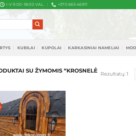
I-V 9:00-18:00 VAL.
+370 665 46911
IRTYS
KUBILAI
KUPOLAI
KARKASINIAI NAMELIAI
MOD
DUKTAI SU ŽYMOMIS “KROSNELĖ
Rezultatų: 1
%
Mėgstamiausias