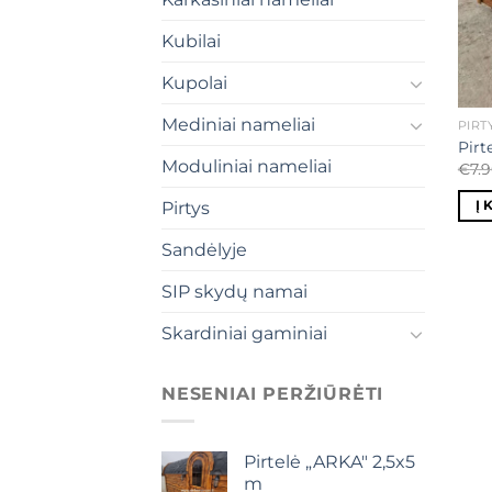
Kubilai
Kupolai
Mediniai nameliai
PIRT
Pirt
Moduliniai nameliai
€
7.
Į 
Pirtys
Sandėlyje
SIP skydų namai
Skardiniai gaminiai
NESENIAI PERŽIŪRĖTI
Pirtelė „ARKA" 2,5x5
m