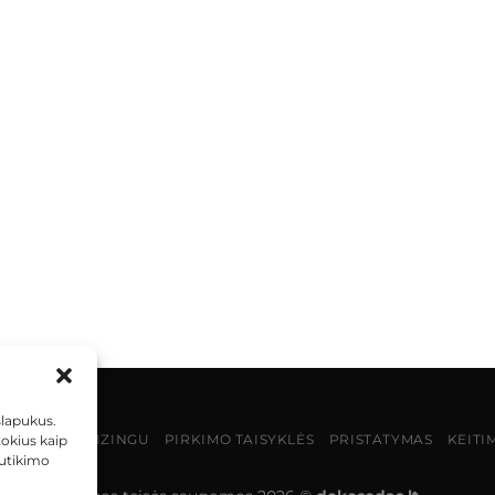
slapukus.
MOKĖJIMAS LIZINGU
PIRKIMO TAISYKLĖS
PRISTATYMAS
KEITI
tokius kaip
sutikimo