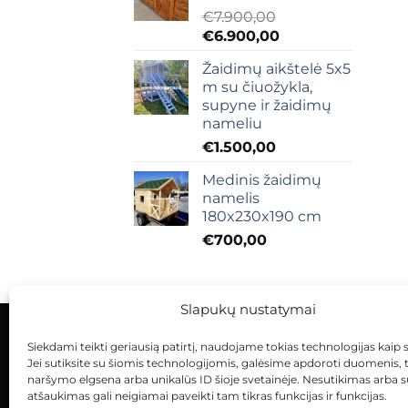
€
7.900,00
Original
Current
€
6.900,00
price
price
Žaidimų aikštelė 5x5
was:
is:
m su čiuožykla,
€7.900,00.
€6.900,00.
supyne ir žaidimų
nameliu
€
1.500,00
Medinis žaidimų
namelis
180x230x190 cm
€
700,00
Slapukų nustatymai
Siekdami teikti geriausią patirtį, naudojame tokias technologijas kaip 
KONTAKTAI
INDIVIDUALŪS PROJEKTAI
Jei sutiksite su šiomis technologijomis, galėsime apdoroti duomenis, 
naršymo elgsena arba unikalūs ID šioje svetainėje. Nesutikimas arba 
atšaukimas gali neigiamai paveikti tam tikras funkcijas ir funkcijas.