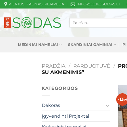
Skip
VILNIUS, KAUNAS, KLAIPĖDA
INFO@DEKOSODAS.LT
to
content
Ieškoti:
MEDINIAI NAMELIAI
SKARDINIAI GAMINIAI
P
PRADŽIA
/
PARDUOTUVĖ
/
PRO
SU AKMENIMIS”
KATEGORIJOS
-13
Dekoras
Įgyvendinti Projektai
Karkasiniai nameliai