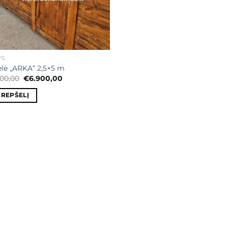
YS
elė „ARKA” 2,5×5 m
Original
Current
900,00
€
6.900,00
price
price
was:
is:
KREPŠELĮ
€7.900,00.
€6.900,00.