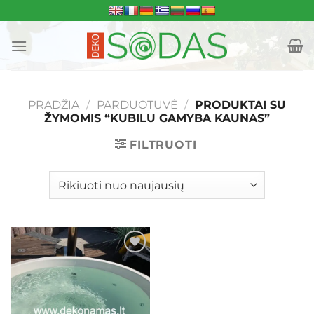
Skip
to
content
PRADŽIA
/
PARDUOTUVĖ
/
PRODUKTAI SU
ŽYMOMIS “KUBILU GAMYBA KAUNAS”
FILTRUOTI
Mėgstamiausias