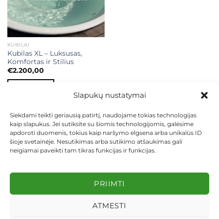
KUBILAI
Kubilas XL – Luksusas,
Komfortas ir Stilius
€
2.200,00
Į KREPŠELĮ
Slapukų nustatymai
Siekdami teikti geriausią patirtį, naudojame tokias technologijas
kaip slapukus. Jei sutiksite su šiomis technologijomis, galėsime
apdoroti duomenis, tokius kaip naršymo elgsena arba unikalūs ID
šioje svetainėje. Nesutikimas arba sutikimo atšaukimas gali
neigiamai paveikti tam tikras funkcijas ir funkcijas.
KONTAKTAI
INDIVIDUALŪS PROJEKTAI
MOKĖJIMAS LIZINGU
PIRKIMO TAISYKLĖS
PRISTATYMAS
KEITIMAS IR GRĄŽINIMAS
PRIVATUMO POLITIKA
PRIIMTI
Visos teisės saugomos 2026 ©
dekosodas.lt
ATMESTI