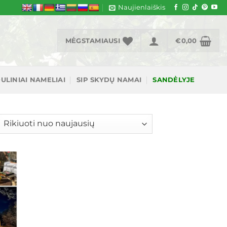
Naujienlaiškis
MĖGSTAMIAUSI
€
0,00
ULINIAI NAMELIAI
SIP SKYDŲ NAMAI
SANDĖLYJE
šiuojama
gal
jausią
ias