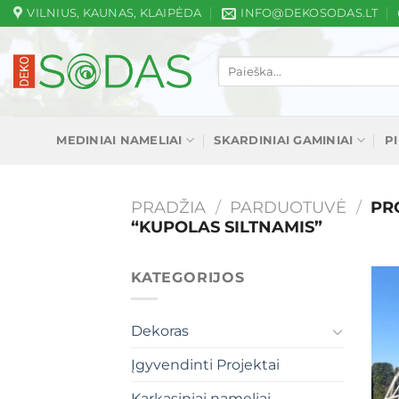
Skip
VILNIUS, KAUNAS, KLAIPĖDA
INFO@DEKOSODAS.LT
to
content
Ieškoti:
MEDINIAI NAMELIAI
SKARDINIAI GAMINIAI
P
PRADŽIA
/
PARDUOTUVĖ
/
PRO
“KUPOLAS SILTNAMIS”
KATEGORIJOS
Dekoras
Įgyvendinti Projektai
Karkasiniai nameliai