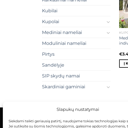
Kubilai
Kupolai
Mediniai nameliai
KUP
Medi
indi
Moduliniai nameliai
€
3.
Pirtys
Į 
Sandėlyje
SIP skydų namai
Skardiniai gaminiai
Slapukų nustatymai
Siekdami teikti geriausią patirtį, naudojame tokias technologijas kaip 
KONTAKTAI
INDIVIDUALŪS PROJEKTAI
Jei sutiksite su šiomis technologijomis, galėsime apdoroti duomenis, 