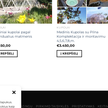
OLAI
KUPOLAI
niai kupolai pagal
Medinis Kupolas su Pilna
vidualius matmenis
Komplektacija ir montavimu
4,5,6,7,8,m.
450,00
€
3.450,00
KREPŠELĮ
Į KREPŠELĮ
slapukus.
MOKĖJIMAS LIZINGU
PIRKIMO TAISYKLĖS
PRISTATYMAS
KEITI
tokius kaip