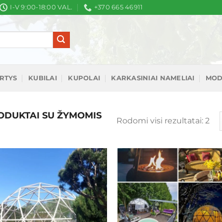
I-V 9:00-18:00 VAL.
+370 665 46911
IRTYS
KUBILAI
KUPOLAI
KARKASINIAI NAMELIAI
MOD
DUKTAI SU ŽYMOMIS
Rū
Rodomi visi rezultatai: 2
pa
nau
Mėgstamiausias
Mėgstamiaus