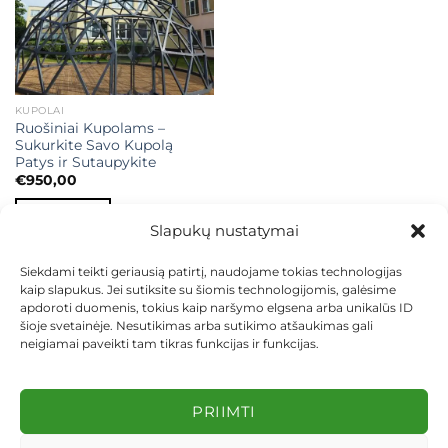
KUPOLAI
Ruošiniai Kupolams –
Sukurkite Savo Kupolą
Patys ir Sutaupykite
€
950,00
Į KREPŠELĮ
Slapukų nustatymai
Siekdami teikti geriausią patirtį, naudojame tokias technologijas
kaip slapukus. Jei sutiksite su šiomis technologijomis, galėsime
apdoroti duomenis, tokius kaip naršymo elgsena arba unikalūs ID
šioje svetainėje. Nesutikimas arba sutikimo atšaukimas gali
neigiamai paveikti tam tikras funkcijas ir funkcijas.
KONTAKTAI
INDIVIDUALŪS PROJEKTAI
MOKĖJIMAS LIZINGU
PIRKIMO TAISYKLĖS
PRISTATYMAS
KEITIMAS IR GRĄŽINIMAS
PRIVATUMO POLITIKA
PRIIMTI
Visos teisės saugomos 2026 ©
dekosodas.lt