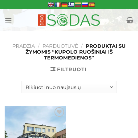
Skip
to
content
PRADŽIA
/
PARDUOTUVĖ
/
PRODUKTAI SU
ŽYMOMIS “KUPOLO RUOŠINIAI IŠ
TERMOMEDIENOS”
FILTRUOTI
Mėgstamiausias