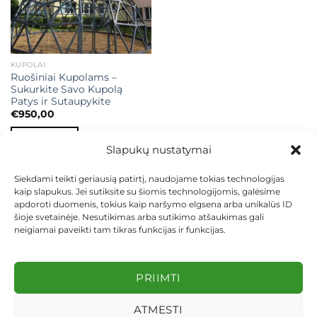
KUPOLAI
Ruošiniai Kupolams –
Sukurkite Savo Kupolą
Patys ir Sutaupykite
€
950,00
Į KREPŠELĮ
Slapukų nustatymai
Siekdami teikti geriausią patirtį, naudojame tokias technologijas
kaip slapukus. Jei sutiksite su šiomis technologijomis, galėsime
apdoroti duomenis, tokius kaip naršymo elgsena arba unikalūs ID
šioje svetainėje. Nesutikimas arba sutikimo atšaukimas gali
neigiamai paveikti tam tikras funkcijas ir funkcijas.
KONTAKTAI
INDIVIDUALŪS PROJEKTAI
MOKĖJIMAS LIZINGU
PIRKIMO TAISYKLĖS
PRISTATYMAS
KEITIMAS IR GRĄŽINIMAS
PRIVATUMO POLITIKA
PRIIMTI
Visos teisės saugomos 2026 ©
dekosodas.lt
ATMESTI