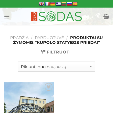
Skip
to
content
PRADŽIA
/
PARDUOTUVĖ
/
PRODUKTAI SU
ŽYMOMIS “KUPOLO STATYBOS PRIEDAI”
FILTRUOTI
Mėgstamiausias