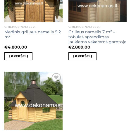
GRILIAUS NAMELIAI
GRILIAUS NAMELIAI
Medinis griliaus namelis 9,2
Griliaus namelis 7 m² –
m²
tobulas sprendimas
jaukiems vakarams gamtoje
€
4.800,00
€
2.809,00
Į KREPŠELĮ
Į KREPŠELĮ
Mėgstamiausias