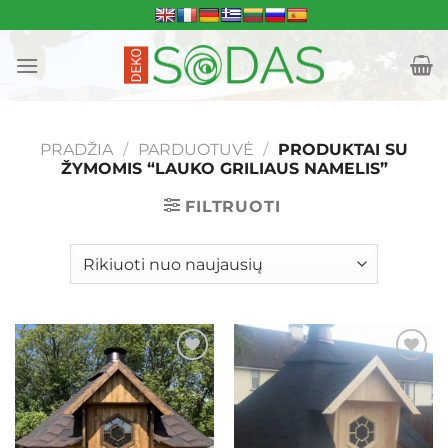
Skip
to
content
PRADŽIA
/
PARDUOTUVĖ
/
PRODUKTAI SU
ŽYMOMIS “LAUKO GRILIAUS NAMELIS”
FILTRUOTI
Mėgstamiausias
Mėgstamiausias