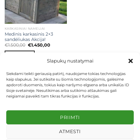
KARKASINIAI NAMELIAI
Medinis karkasinis 2×3
sandėliukas Akcija!
Original
Current
€
1.500,00
€
1.450,00
price
price
was:
is:
Į KREPŠELĮ
€1.500,00.
€1.450,00.
Slapukų nustatymai
Siekdami teikti geriausią patirtį, naudojame tokias technologijas
kaip slapukus. Jei sutiksite su šiomis technologijomis, galėsime
apdoroti duomenis, tokius kaip naršymo elgsena arba unikalūs ID
šioje svetainėje. Nesutikimas arba sutikimo atšaukimas gali
neigiamai paveikti tam tikras funkcijas ir funkcijas.
KONTAKTAI
INDIVIDUALŪS PROJEKTAI
MOKĖJIMAS LIZINGU
PIRKIMO TAISYKLĖS
PRISTATYMAS
KEITIMAS IR GRĄŽINIMAS
PRIVATUMO POLITIKA
PRIIMTI
Visos teisės saugomos 2026 ©
dekosodas.lt
ATMESTI