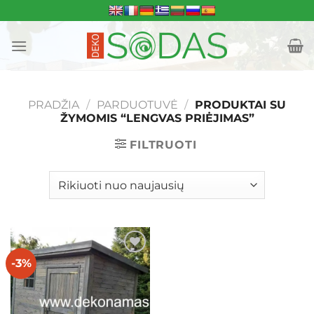
Skip
to
content
PRADŽIA
/
PARDUOTUVĖ
/
PRODUKTAI SU
ŽYMOMIS “LENGVAS PRIĖJIMAS”
FILTRUOTI
-3%
Mėgstamiausias