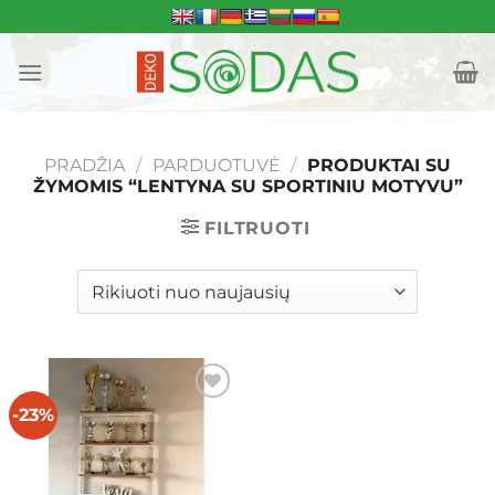
Skip
to
content
PRADŽIA
/
PARDUOTUVĖ
/
PRODUKTAI SU
ŽYMOMIS “LENTYNA SU SPORTINIU MOTYVU”
FILTRUOTI
-23%
Mėgstamiausias