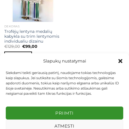
DEKORAS
Trofėjų lentyna medalių
kabykla su trim lentynomis
individualiu dizainu
Original
Current
€
129,00
€
99,00
price
price
was:
is:
Į KREPŠELĮ
€129,00.
€99,00.
Slapukų nustatymai
Siekdami teikti geriausią patirtį, naudojame tokias technologijas
kaip slapukus. Jei sutiksite su šiomis technologijomis, galėsime
apdoroti duomenis, tokius kaip naršymo elgsena arba unikalūs ID
šioje svetainėje. Nesutikimas arba sutikimo atšaukimas gali
neigiamai paveikti tam tikras funkcijas ir funkcijas.
KONTAKTAI
INDIVIDUALŪS PROJEKTAI
MOKĖJIMAS LIZINGU
PIRKIMO TAISYKLĖS
PRISTATYMAS
KEITIMAS IR GRĄŽINIMAS
PRIVATUMO POLITIKA
PRIIMTI
Visos teisės saugomos 2026 ©
dekosodas.lt
ATMESTI