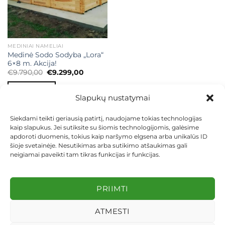
MEDINIAI NAMELIAI
Medinė Sodo Sodyba „Lora“
6×8 m. Akcija!
Original
Current
€
9.790,00
€
9.299,00
price
price
was:
is:
Į KREPŠELĮ
€9.790,00.
€9.299,00.
Slapukų nustatymai
Siekdami teikti geriausią patirtį, naudojame tokias technologijas
kaip slapukus. Jei sutiksite su šiomis technologijomis, galėsime
apdoroti duomenis, tokius kaip naršymo elgsena arba unikalūs ID
šioje svetainėje. Nesutikimas arba sutikimo atšaukimas gali
neigiamai paveikti tam tikras funkcijas ir funkcijas.
KONTAKTAI
INDIVIDUALŪS PROJEKTAI
MOKĖJIMAS LIZINGU
PIRKIMO TAISYKLĖS
PRISTATYMAS
KEITIMAS IR GRĄŽINIMAS
PRIVATUMO POLITIKA
PRIIMTI
Visos teisės saugomos 2026 ©
dekosodas.lt
ATMESTI