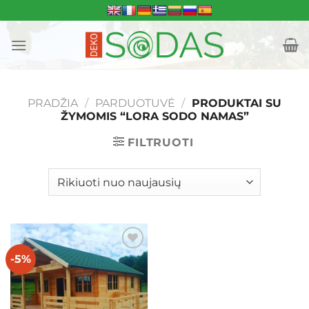
Skip
to
content
PRADŽIA
/
PARDUOTUVĖ
/
PRODUKTAI SU
ŽYMOMIS “LORA SODO NAMAS”
FILTRUOTI
-5%
Mėgstamiausias