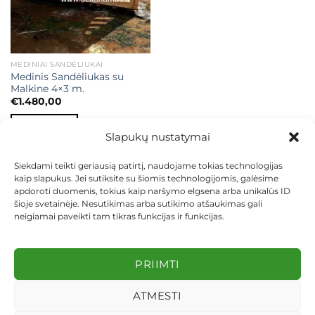
MEDINIAI SANDĖLIUKAI
Medinis Sandėliukas su
Malkine 4×3 m.
€
1.480,00
Į KREPŠELĮ
Slapukų nustatymai
Siekdami teikti geriausią patirtį, naudojame tokias technologijas
kaip slapukus. Jei sutiksite su šiomis technologijomis, galėsime
apdoroti duomenis, tokius kaip naršymo elgsena arba unikalūs ID
šioje svetainėje. Nesutikimas arba sutikimo atšaukimas gali
neigiamai paveikti tam tikras funkcijas ir funkcijas.
KONTAKTAI
INDIVIDUALŪS PROJEKTAI
MOKĖJIMAS LIZINGU
PIRKIMO TAISYKLĖS
PRISTATYMAS
KEITIMAS IR GRĄŽINIMAS
PRIVATUMO POLITIKA
PRIIMTI
Visos teisės saugomos 2026 ©
dekosodas.lt
ATMESTI