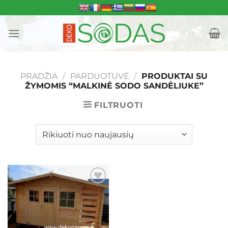
Skip
to
content
PRADŽIA
/
PARDUOTUVĖ
/
PRODUKTAI SU
ŽYMOMIS “MALKINĖ SODO SANDĖLIUKE”
FILTRUOTI
Mėgstamiausias