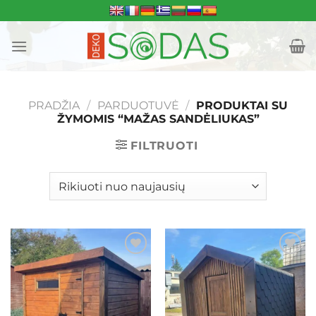
Skip
to
content
PRADŽIA
/
PARDUOTUVĖ
/
PRODUKTAI SU
ŽYMOMIS “MAŽAS SANDĖLIUKAS”
FILTRUOTI
Mėgstamiausias
Mėgstamiausias