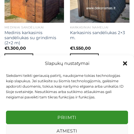
MEDINIAI SANDĖLIUKAI
KARKASINIAI NAMELIAI
Medinis karkasinis
Karkasinis sandėliukas 2×3
sandėliukas su grindimis
m.
(2×2 m)
€
1.300,00
€
1.550,00
Į KREPŠELĮ
Į KREPŠELĮ
Slapukų nustatymai
Siekdami teikti geriausią patirtį, naudojame tokias technologijas
kaip slapukus. Jei sutiksite su šiomis technologijomis, galėsime
apdoroti duomenis, tokius kaip naršymo elgsena arba unikalūs ID
šioje svetainėje. Nesutikimas arba sutikimo atšaukimas gali
neigiamai paveikti tam tikras funkcijas ir funkcijas.
KONTAKTAI
INDIVIDUALŪS PROJEKTAI
MOKĖJIMAS LIZINGU
PIRKIMO TAISYKLĖS
PRISTATYMAS
KEITIMAS IR GRĄŽINIMAS
PRIVATUMO POLITIKA
PRIIMTI
Visos teisės saugomos 2026 ©
dekosodas.lt
ATMESTI