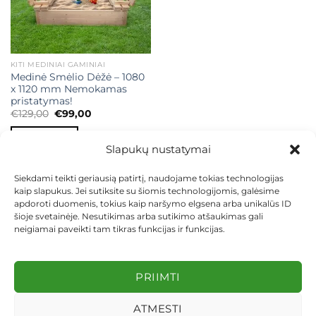
KITI MEDINIAI GAMINIAI
Medinė Smėlio Dėžė – 1080
x 1120 mm Nemokamas
pristatymas!
Original
Current
€
129,00
€
99,00
price
price
was:
is:
Į KREPŠELĮ
€129,00.
€99,00.
Slapukų nustatymai
Siekdami teikti geriausią patirtį, naudojame tokias technologijas
kaip slapukus. Jei sutiksite su šiomis technologijomis, galėsime
apdoroti duomenis, tokius kaip naršymo elgsena arba unikalūs ID
šioje svetainėje. Nesutikimas arba sutikimo atšaukimas gali
neigiamai paveikti tam tikras funkcijas ir funkcijas.
KONTAKTAI
INDIVIDUALŪS PROJEKTAI
MOKĖJIMAS LIZINGU
PIRKIMO TAISYKLĖS
PRISTATYMAS
KEITIMAS IR GRĄŽINIMAS
PRIVATUMO POLITIKA
PRIIMTI
Visos teisės saugomos 2026 ©
dekosodas.lt
ATMESTI