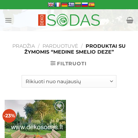
Skip
to
content
PRADŽIA
/
PARDUOTUVĖ
/
PRODUKTAI SU
ŽYMOMIS “MEDINE SMELIO DEZE”
FILTRUOTI
-23%
Mėgstamiausias