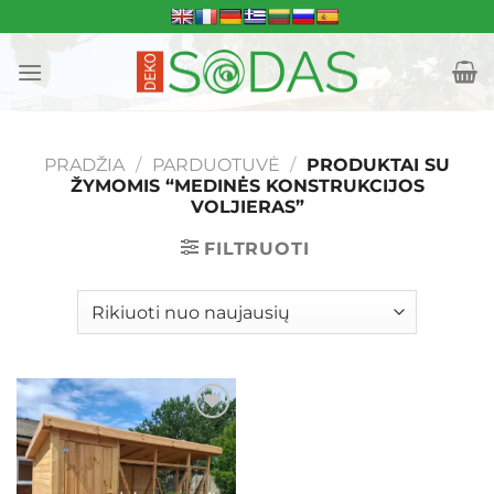
Skip
to
content
PRADŽIA
/
PARDUOTUVĖ
/
PRODUKTAI SU
ŽYMOMIS “MEDINĖS KONSTRUKCIJOS
VOLJIERAS”
FILTRUOTI
Mėgstamiausias