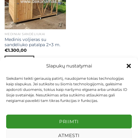
MEDINIAI SANDĖLIUKAI
Medinis voljieras su
sandėliuko patalpa 2×3 m.
€
1.300,00
Į KREPŠELĮ
Slapukų nustatymai
Siekdami teikti geriausią patirtį, naudojame tokias technologijas
kaip slapukus. Jei sutiksite su šiomis technologijomis, galėsime
apdoroti duomenis, tokius kaip naršymo elgsena arba unikalūs ID
šioje svetainėje. Nesutikimas arba sutikimo atšaukimas gali
neigiamai paveikti tam tikras funkcijas ir funkcijas.
KONTAKTAI
INDIVIDUALŪS PROJEKTAI
MOKĖJIMAS LIZINGU
PIRKIMO TAISYKLĖS
PRISTATYMAS
KEITIMAS IR GRĄŽINIMAS
PRIVATUMO POLITIKA
PRIIMTI
Visos teisės saugomos 2026 ©
dekosodas.lt
ATMESTI