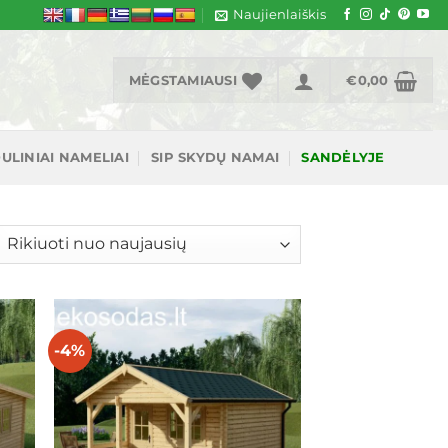
Naujienlaiškis
MĖGSTAMIAUSI
€
0,00
ULINIAI NAMELIAI
SIP SKYDŲ NAMAI
SANDĖLYJE
šiuojama
gal
jausią
-4%
ias
Mėgstamiausias