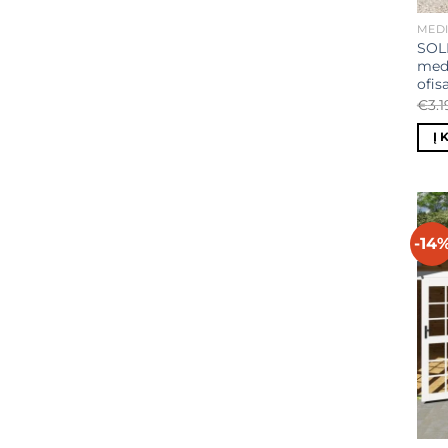
MEDI
SOL
medi
ofis
€
3.
Į 
-14