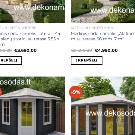
LIAI ANT VANDENS
MEDINIAI SANDĖLIUKAI
nis sodo namelis Latera – 44
Medinis sodo namelis „Alafino
ienų storio, su terasa 5.55 x
m su terasa 66 mm. 7 m²
5 m
Original
Current
Original
Current
990,00
€
3.690,00
€
5.690,00
€
4.990,00
price
price
price
price
was:
is:
was:
is:
KREPŠELĮ
Į KREPŠELĮ
€3.990,00.
€3.690,00.
€5.690,00.
€4.990,
%
-9%
Mėgstamiausias
Mėgstamiaus