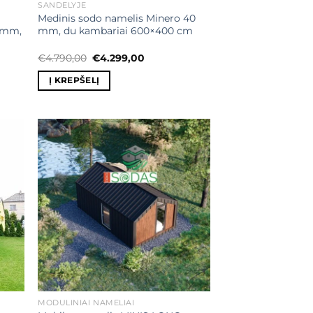
SANDĖLYJE
Medinis sodo namelis Minero 40
 mm,
mm, du kambariai 600×400 cm
Original
Current
€
4.790,00
€
4.299,00
price
price
was:
is:
Į KREPŠELĮ
0.
€4.790,00.
€4.299,00.
ias
Mėgstamiausias
MODULINIAI NAMELIAI