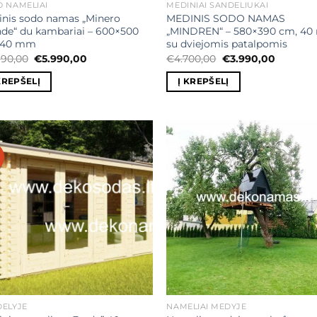
 NAMELIAI
MEDINIAI SANDĖLIUKAI
nis sodo namas „Minero
MEDINIS SODO NAMAS
de“ du kambariai – 600×500
„MINDREN“ – 580×390 cm, 40
 40 mm
su dviejomis patalpomis
Original
Current
Original
Current
990,00
€
5.990,00
€
4.700,00
€
3.990,00
price
price
price
price
was:
is:
was:
is:
KREPŠELĮ
Į KREPŠELĮ
€6.990,00.
€5.990,00.
€4.700,00.
€3.990,0
Mėgstamiausias
Mėgstamiaus
ĖLYJE
NAMELIAI MEDYJE