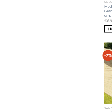
SODO
Medi
Gran
cm,
€
6.
Į 
-7%
SAND