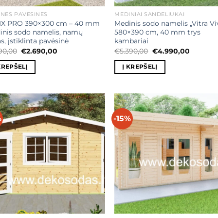
NĖS PAVĖSINĖS
MEDINIAI SANDĖLIUKAI
IX PRO 390×300 cm – 40 mm
Medinis sodo namelis „Vitra Vi
nis sodo namelis, namų
580×390 cm, 40 mm trys
as, įstiklinta pavėsinė
kambariai
Original
Current
Original
Current
190,00
€
2.690,00
€
5.390,00
€
4.990,00
price
price
price
price
was:
is:
was:
is:
KREPŠELĮ
Į KREPŠELĮ
€3.190,00.
€2.690,00.
€5.390,00.
€4.990,0
%
-15%
Mėgstamiausias
Mėgstamiaus