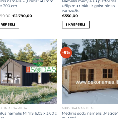
nis namelis – „Freda” 40 mm
Namelis medyje su platforma,
 × 300 cm
užlipimu tinklu ir gaisrininko
vamzdžiu
Original
Current
990,00
€
2.790,00
€
550,00
price
price
was:
is:
KREPŠELĮ
Į KREPŠELĮ
€2.990,00.
€2.790,00.
-5%
Mėgstamiausias
Mėgstamiaus
LINIAI NAMELIAI
MEDINIAI NAMELIAI
lus namelis MINIS 6,05 x 3,60 x
Medinis sodo namelis „Magdė”
0 m
m. Maxi