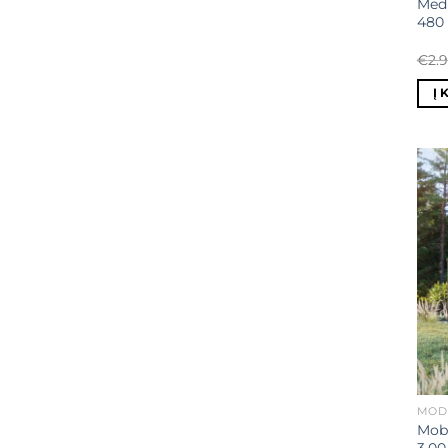
Medi
480
€
2.
Į 
MODU
Mobi
3,0