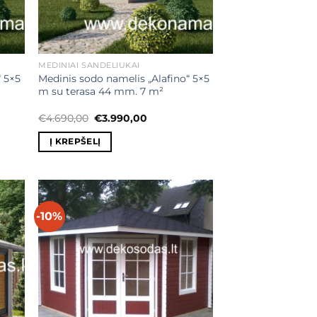
MEDINIAI SANDĖLIUKAI
“ 5×5
Medinis sodo namelis „Alafino“ 5×5
m su terasa 44 mm. 7 m²
Original
Current
€
4.690,00
€
3.990,00
price
price
was:
is:
Į KREPŠELĮ
00.
€4.690,00.
€3.990,00.
-10%
ias
Mėgstamiausias