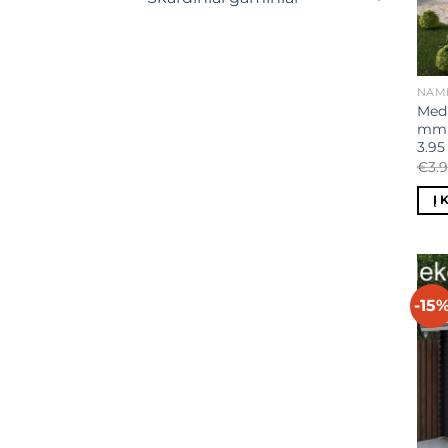
NAME
Medi
mm s
3.9
€
3.
Į 
-15