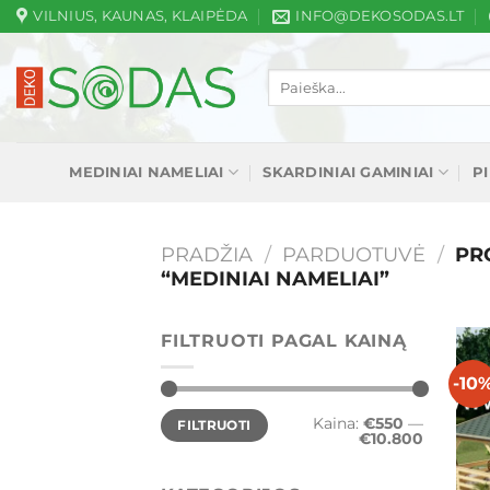
Skip
VILNIUS, KAUNAS, KLAIPĖDA
INFO@DEKOSODAS.LT
to
content
Ieškoti:
MEDINIAI NAMELIAI
SKARDINIAI GAMINIAI
P
PRADŽIA
/
PARDUOTUVĖ
/
PRO
“MEDINIAI NAMELIAI”
FILTRUOTI PAGAL KAINĄ
-10
Min
Maks
Kaina:
€550
—
FILTRUOTI
kaina
kaina
€10.800