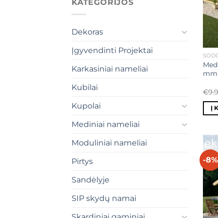
KATEGORIJOS
Dekoras
Įgyvendinti Projektai
SODO
Medi
Karkasiniai nameliai
mm –
Kubilai
€
9.
Kupolai
Į 
Mediniai nameliai
Moduliniai nameliai
-8%
Pirtys
Sandėlyje
SIP skydų namai
Skardiniai gaminiai