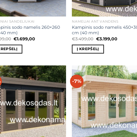
NIAI SANDĖLIUKAI
NAMELIAI ANT VANDENS
pinis sodo namelis 260×260
Kampinis sodo namelis 450×3
(40 mm)
cm (40 mm)
Original
Current
Original
Current
999,00
€
1.699,00
€
3.499,00
€
3.199,00
price
price
price
price
was:
is:
was:
is:
KREPŠELĮ
Į KREPŠELĮ
€1.999,00.
€1.699,00.
€3.499,00.
€3.199,00
%
-7%
Mėgstamiausias
Mėgstamiaus