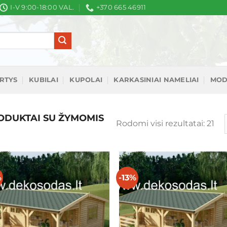
I-V 9:00-18:00 VAL.
+370 665 46911
IRTYS
KUBILAI
KUPOLAI
KARKASINIAI NAMELIAI
MOD
DUKTAI SU ŽYMOMIS
Rū
Rodomi visi rezultatai: 21
pa
nau
%
-13%
Mėgstamiausias
Mėgstamiaus