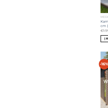
MEDI
Kam
cm 
€
1.
Į 
-16