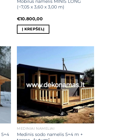
Mobilus namelis MINIS LONG
(~7,05 x 3,60 x 3,00 m)
€
10.800,00
Į KREPŠELĮ
ias
Mėgstamiausias
MEDINIAI NAMELIAI
 5×4
Medinis sodo namelis 5×4 m +
terasa „Autum“