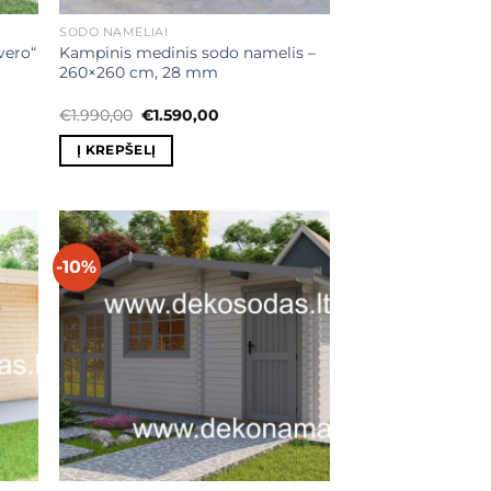
SODO NAMELIAI
vero“
Kampinis medinis sodo namelis –
260×260 cm, 28 mm
Original
Current
€
1.990,00
€
1.590,00
price
price
was:
is:
Į KREPŠELĮ
0.
€1.990,00.
€1.590,00.
-10%
ias
Mėgstamiausias