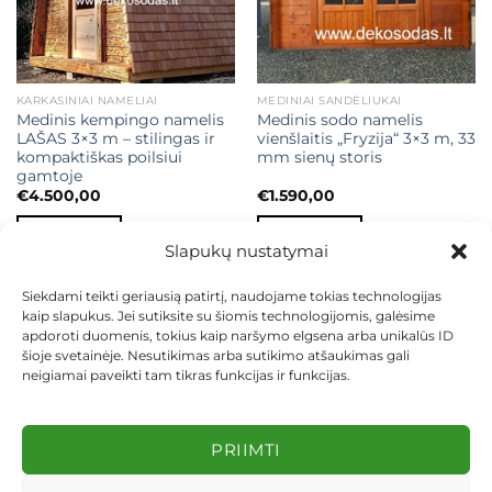
KARKASINIAI NAMELIAI
MEDINIAI SANDĖLIUKAI
Medinis kempingo namelis
Medinis sodo namelis
LAŠAS 3×3 m – stilingas ir
vienšlaitis „Fryzija“ 3×3 m, 33
kompaktiškas poilsiui
mm sienų storis
gamtoje
€
4.500,00
€
1.590,00
Į KREPŠELĮ
Į KREPŠELĮ
Slapukų nustatymai
Siekdami teikti geriausią patirtį, naudojame tokias technologijas
kaip slapukus. Jei sutiksite su šiomis technologijomis, galėsime
apdoroti duomenis, tokius kaip naršymo elgsena arba unikalūs ID
šioje svetainėje. Nesutikimas arba sutikimo atšaukimas gali
neigiamai paveikti tam tikras funkcijas ir funkcijas.
KONTAKTAI
INDIVIDUALŪS PROJEKTAI
MOKĖJIMAS LIZINGU
PIRKIMO TAISYKLĖS
PRISTATYMAS
KEITIMAS IR GRĄŽINIMAS
PRIVATUMO POLITIKA
PRIIMTI
Visos teisės saugomos 2026 ©
dekosodas.lt