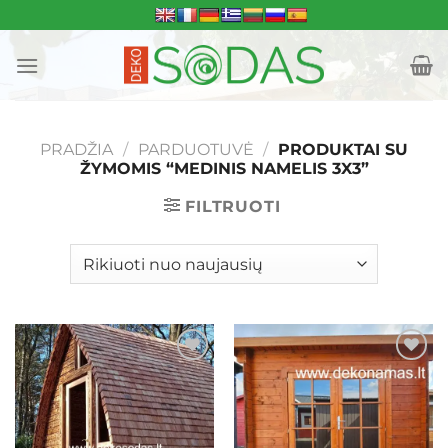
Skip
to
content
PRADŽIA
/
PARDUOTUVĖ
/
PRODUKTAI SU
ŽYMOMIS “MEDINIS NAMELIS 3X3”
FILTRUOTI
Mėgstamiausias
Mėgstamiausias