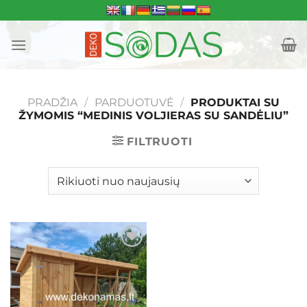
Skip
to
content
PRADŽIA
/
PARDUOTUVĖ
/
PRODUKTAI SU
ŽYMOMIS “MEDINIS VOLJIERAS SU SANDĖLIU”
FILTRUOTI
Mėgstamiausias