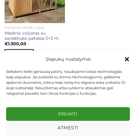
MEDINIAI SANDĖLIUKAI
Medinis voljieras su
sandėliuko patalpa 2×3 m.
€
1.300,00
Į KREPŠELĮ
Slapukų nustatymai
Siekdami teikti geriausią patirtį, naudojame tokias technologijas
kaip slapukus. Jei sutiksite su šiomis technologijomis, galėsime
apdoroti duomenis, tokius kaip naršymo elgsena arba unikalūs ID
šioje svetainėje. Nesutikimas arba sutikimo atšaukimas gali
neigiamai paveikti tam tikras funkcijas ir funkcijas.
KONTAKTAI
INDIVIDUALŪS PROJEKTAI
MOKĖJIMAS LIZINGU
PIRKIMO TAISYKLĖS
PRISTATYMAS
KEITIMAS IR GRĄŽINIMAS
PRIVATUMO POLITIKA
PRIIMTI
Visos teisės saugomos 2026 ©
dekosodas.lt
ATMESTI